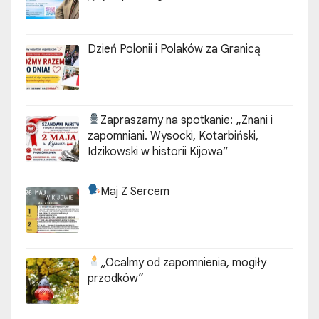
Dzień Polonii i Polaków za Granicą
Zapraszamy na spotkanie:
„Znani i
zapomniani. Wysocki, Kotarbiński,
Idzikowski w historii Kijowa”
Maj Z Sercem
„Ocalmy od zapomnienia, mogiły
przodków”