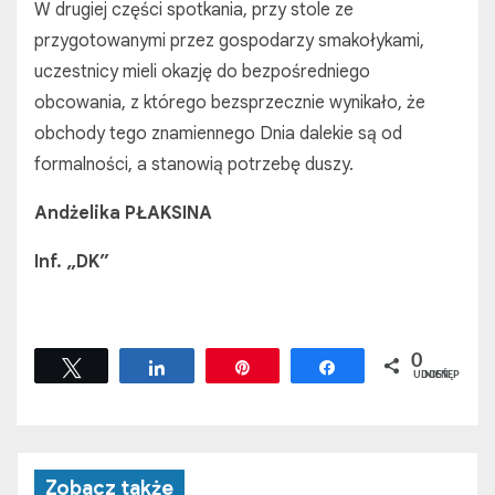
W drugiej części spotkania, przy stole ze
przygotowanymi przez gospodarzy smakołykami,
uczestnicy mieli okazję do bezpośredniego
obcowania, z którego bezsprzecznie wynikało, że
obchody tego znamiennego Dnia dalekie są od
formalności, a stanowią potrzebę duszy.
Andżelika PŁAKSINA
Inf. „DK”
0
Tweetuj
Udostępnij
Przypnij
Udostępnij
UDOSTĘPNIEŃ
Zobacz także