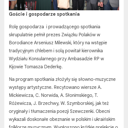
Goście i gospodarze spotkania
Rolę gospodarza i prowadzącego spotkania
skrupulatnie pełnił prezes Związku Polaków w
Borodiance Arseniusz Milewski, który na wstępie
tradycyjnym chlebem i solą powitał kierownika
Wydziału Konsularnego przy Ambasadzie RP w
Kijowie Tomasza Dederkę.
Na program spotkania złożyły się słowno-muzyczne
występy artystyczne. Recytowano wiersze A.
Mickiewicza, C. Norwida, A. Słonimskiego, T.
Różewicza, J. Brzechwy, W. Szymborskiej, jak też
oryginały i tłumaczenia poezji Szewczenki. Obecni
wykazali doskonałe obeznanie w polskim i ukraińskim
folklorze muzycznym. Wygłoszono krótkie prelekcje o