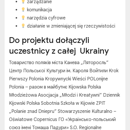
zarządzanie
komunikacja
narzędzia cyfrowe
działanie w zmieniającej się rzeczywistości
Do projektu dołączyli
uczestnicy z całej Ukrainy
Товариство поляків міста Канева „Ляторосль”
Центр Польської Культури ім. Кароля Войтили Krok
Pierwszy Polonia Kropywnycki Wieści POLonijne
Polonia – разом в майбутнє Kijowska Polska
Młodzieżowa Asocjacja „Młodzi i Kreatywni” Dziennik
Kijowski Polska Sobotnia Szkoła w Kijowie ZPIT
„Polanie znad Dniepru” Stowarzyszenie Kulturalno –
Oświatowe Copernicus ГО «Українсько-польський
союз імені Томаша Падури» S.O. Regionalne