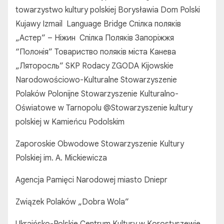
towarzystwo kultury polskiej Borysławia Dom Polski
Kujawy Izmail Language Bridge Спілка поляків
„Астер” – Ніжин Спілка Поляків Запоріжжя
“Полонія” Товариство поляків міста Канева
„Ляторосль” SKP Rodacy ZGODA Kijowskie
Narodowościowo-Kulturalne Stowarzyszenie
Polaków Polonijne Stowarzyszenie Kulturalno-
Oświatowe w Tarnopolu @Stowarzyszenie kultury
polskiej w Kamieńcu Podolskim
Zaporoskie Obwodowe Stowarzyszenie Kultury
Polskiej im. A. Mickiewicza
Agencja Pamięci Narodowej miasto Dniepr
Związek Polaków „Dobra Wola”