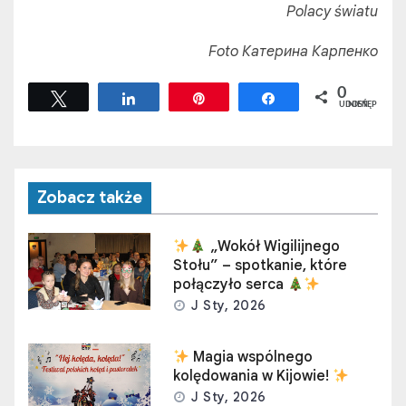
Polacy światu
Foto Катерина Карпенко
0
Tweetuj
Udostępnij
Przypnij
Udostępnij
UDOSTĘPNIEŃ
Zobacz także
„Wokół Wigilijnego
Stołu” – spotkanie, które
połączyło serca
J Sty, 2026
Magia wspólnego
kolędowania w Kijowie!
J Sty, 2026