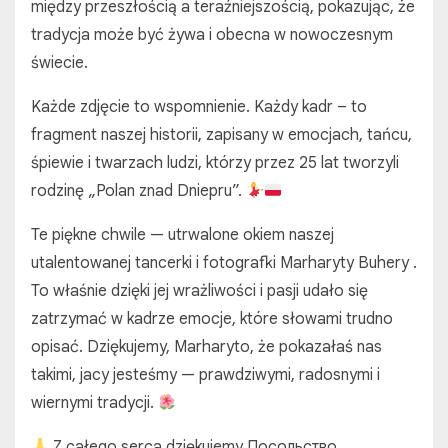
między przeszłością a teraźniejszością, pokazując, że
tradycja może być żywa i obecna w nowoczesnym
świecie.
Każde zdjęcie to wspomnienie. Każdy kadr – to
fragment naszej historii, zapisany w emocjach, tańcu,
śpiewie i twarzach ludzi, którzy przez 25 lat tworzyli
rodzinę „Polan znad Dniepru”.
Te piękne chwile — utrwalone okiem naszej
utalentowanej tancerki i fotografki Marharyty Buhery .
To właśnie dzięki jej wrażliwości i pasji udało się
zatrzymać w kadrze emocje, które słowami trudno
opisać. Dziękujemy, Marharyto, że pokazałaś nas
takimi, jacy jesteśmy — prawdziwymi, radosnymi i
wiernymi tradycji.
Z całego serca dziękujemy Посольство