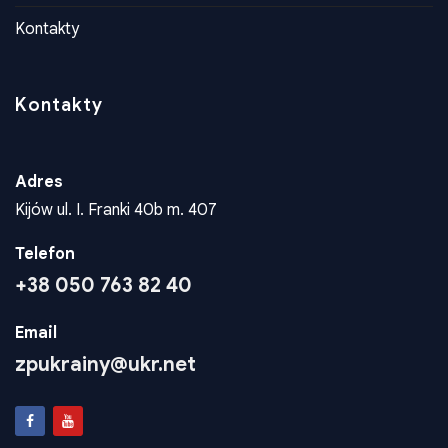
Adres
Kijów ul. I. Franki 40b m. 407
Telefon
+38 050 763 82 40
Email
zpukrainy@ukr.net
Konta Dla Wplat