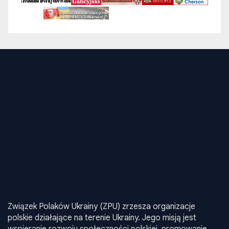
Związek Polaków Ukrainy (ZPU) zrzesza organizacje
polskie działające na terenie Ukrainy. Jego misją jest
wspieranie rozwoju społeczności polskiej, promowanie
języka, kultury i tradycji narodowych oraz realizacja
inicjatyw edukacyjnych i społecznych. ZPU aktywnie działa
na rzecz integracji środowisk polskich w Ukrainie, oraz
reprezentuje ich interesy na poziomie krajowym i
międzynarodowym.