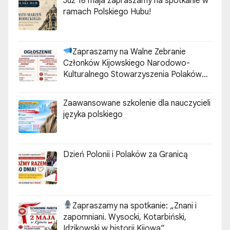
Już 16 maja zapraszamy na spotkanie w
ramach Polskiego Hubu!
Zapraszamy na Walne Zebranie
Członków Kijowskiego Narodowo-
Kulturalnego Stowarzyszenia Polaków
„ZGODA”
Zaawansowane szkolenie dla nauczycieli
języka polskiego
Dzień Polonii i Polaków za Granicą
Zapraszamy na spotkanie:
„Znani i
zapomniani. Wysocki, Kotarbiński,
Idzikowski w historii Kijowa”