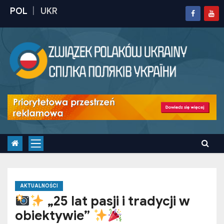
S
k
i
p
t
o
c
o
n
t
e
n
t
AKTUALNOŚCI
„25 lat pasji i tradycji w
obiektywie”