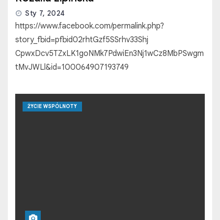
Sty 7, 2024
https://www.facebook.com/permalink.php?
story_fbid=pfbid02rhtGzf5SSrhv33Shj
CpwxDcv5TZxLK1goNMk7PdwiEn3Nj1wCz8MbPSwgm
tMvJWLl&id=100064907193749
ŻYCIE WSPÓLNOTY