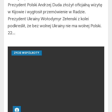
Prezydent Polski Andrzej Duda złożył oficjalną wizytę
w Kijowie i wygłosił przemówienie w Radzie.
Prezydent Ukrainy Wołodymyr Zełenski z kolei
podkreślił, że bez wolnej Ukrainy nie ma wolnej Polski.
22…
ŻYCIE WSPÓLNOTY