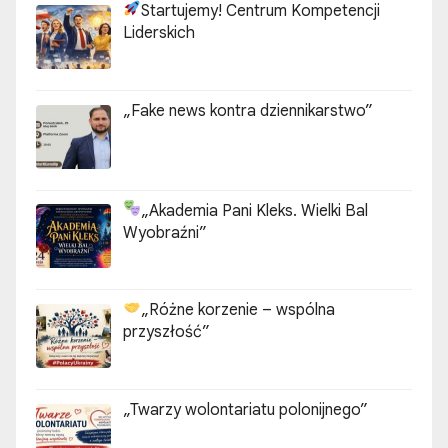
Startujemy! Centrum Kompetencji
n
Liderskich
i
„Fake news kontra dziennikarstwo”
e
w
p
„Akademia Pani Kleks. Wielki Bal
Wyobraźni”
i
s
„Różne korzenie – wspólna
ó
przyszłość”
w
„Twarzy wolontariatu polonijnego”