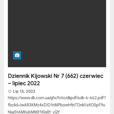
Dziennik Kijowski Nr 7 (662) czerwiec
– lipiec 2022
Lip 13, 2022
https://www.dk.com.ua/gfx/foto/dkpdf/sdk-6-662.pdf?
fbclid=IwAR3KMz4xDID1nMPbowhfinTDnki1zK0SpF9u
hka5tAMKubMM31KlgRt_vQY