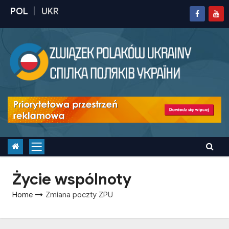
S
k
i
p
t
o
c
o
n
t
e
n
Życie wspólnoty
t
Home
Zmiana poczty ZPU