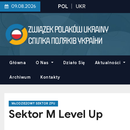
S
09.08.2026
k
i
p
t
o
c
o
Główna
O Nas
Działo Się
Aktualności
n
t
Archiwum
Kontakty
e
n
t
MŁODZIEŻOWY SEKTOR ZPU
Sektor M Level Up