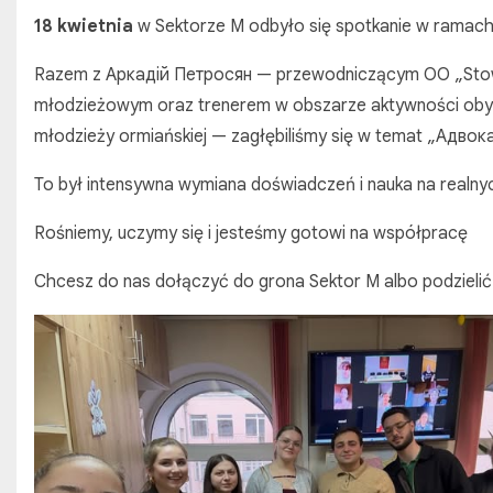
18 kwietnia
w Sektorze M odbyło się spotkanie w ramach
Razem z Аркадій Петросян — przewodniczącym OO „Stowa
młodzieżowym oraz trenerem w obszarze aktywności obywate
młodzieży ormiańskiej — zagłębiliśmy się w temat „Адвокац
To był intensywna wymiana doświadczeń i nauka na realny
Rośniemy, uczymy się i jesteśmy gotowi na współpracę
Chcesz do nas dołączyć do grona Sektor M albo podzieli