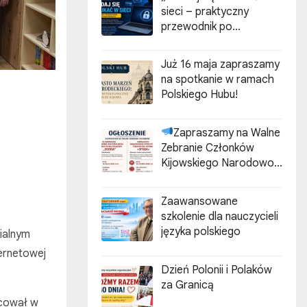
sieci – praktyczny
przewodnik po
cyberzagrożeniach”
Już 16 maja zapraszamy
na spotkanie w ramach
Polskiego Hubu!
Zapraszamy na Walne
Zebranie Członków
Kijowskiego Narodowo-
Kulturalnego
Stowarzyszenia Polaków
Zaawansowane
„ZGODA”
szkolenie dla nauczycieli
języka polskiego
ialnym
ternetowej
Dzień Polonii i Polaków
za Granicą
acował w