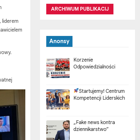
om
ARCHIWUM PUBLIKACIJ
 liderem
tawicielem
Anonsy
wowy.
Korzenie
Odpowiedzialności
watnej
Startujemy! Centrum
Kompetencji Liderskich
„Fake news kontra
dziennikarstwo”