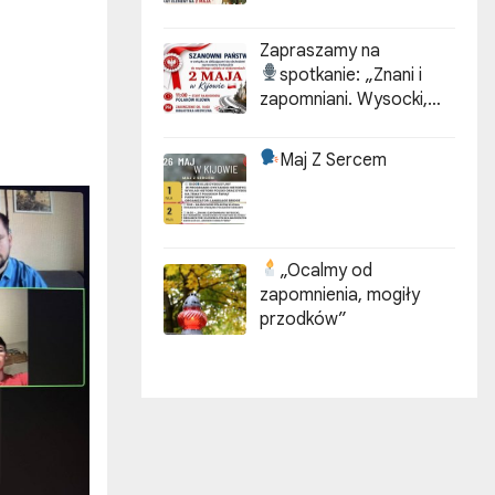
Zapraszamy na
spotkanie:
„Znani i
zapomniani. Wysocki,
Kotarbiński, Idzikowski w
historii Kijowa”
Maj Z Sercem
„Ocalmy od
zapomnienia, mogiły
przodków”