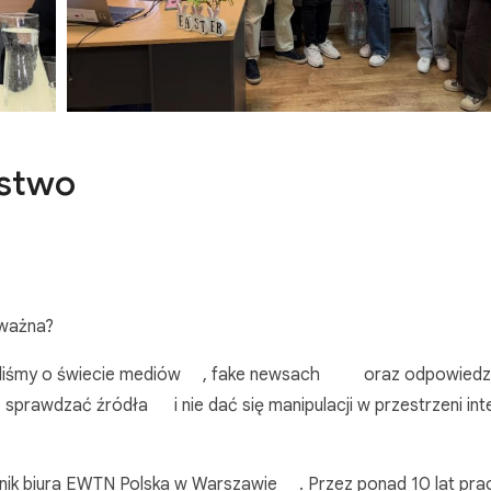
rstwo
k ważna?
liśmy o świecie mediów
, fake newsach
oraz odpowiedz
, sprawdzać źródła
i nie dać się manipulacji w przestrzeni in
wnik biura EWTN Polska w Warszawie
. Przez ponad 10 lat pr