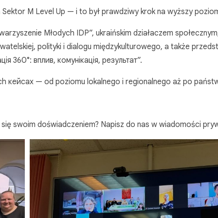
 Sektor M Level Up — i to był prawdziwy krok na wyższy pozi
rzyszenie Młodych IDP”, ukraińskim działaczem społecznym,
lskiej, polityki i dialogu międzykulturowego, a także przeds
ія 360°: вплив, комунікація, результат”.
ch кейсах — od poziomu lokalnego i regionalnego aż po państ
ć się swoim doświadczeniem? Napisz do nas w wiadomości pry