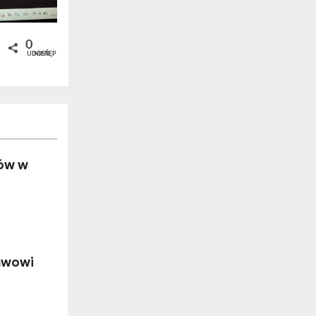
0
UDOSTĘPNIEŃ
ów w
awowi