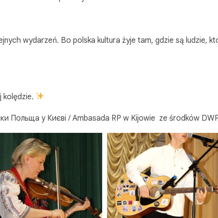
nych wydarzeń. Bo polska kultura żyje tam, gdzie są ludzie, kt
 kolędzie.
ліки Польща у Києві / Ambasada RP w Kijowie ze środków D