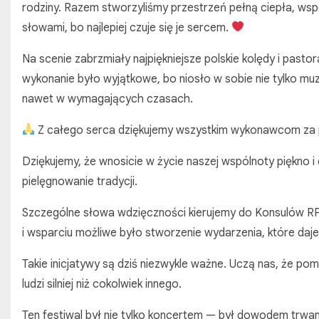
rodziny. Razem stworzyliśmy przestrzeń pełną ciepła, wsp
słowami, bo najlepiej czuje się je sercem.
Na scenie zabrzmiały najpiękniejsze polskie kolędy i pastor
wykonanie było wyjątkowe, bo niosło w sobie nie tylko muzy
nawet w wymagających czasach.
Z całego serca dziękujemy wszystkim wykonawcom za pr
Dziękujemy, że wnosicie w życie naszej wspólnoty piękno i 
pielęgnowanie tradycji.
Szczególne słowa wdzięczności kierujemy do Konsulów R
i wsparciu możliwe było stworzenie wydarzenia, które daje 
Takie inicjatywy są dziś niezwykle ważne. Uczą nas, że pom
ludzi silniej niż cokolwiek innego.
Ten festiwal był nie tylko koncertem — był dowodem trw