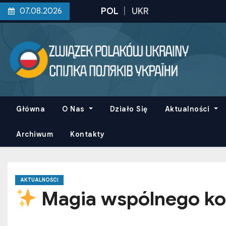
S
07.08.2026
k
i
p
t
o
c
o
Główna
O Nas
Działo Się
Aktualności
n
t
Archiwum
Kontakty
e
n
t
AKTUALNOŚCI
Magia wspólnego ko