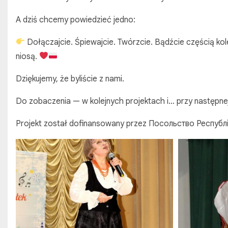
A dziś chcemy powiedzieć jedno:
Dołączajcie. Śpiewajcie. Twórzcie. Bądźcie częścią kolej
niosą.
Dziękujemy, że byliście z nami.
Do zobaczenia — w kolejnych projektach i… przy następnej
Projekt został dofinansowany przez Посольство Респуб