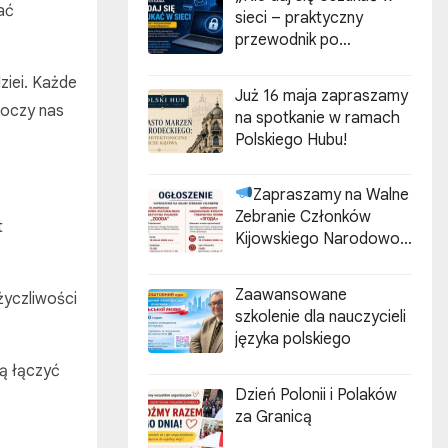
ać
sieci – praktyczny
przewodnik po
cyberzagrożeniach”
ziei. Każde
Już 16 maja zapraszamy
dnoczy nas
na spotkanie w ramach
Polskiego Hubu!
Zapraszamy na Walne
Zebranie Członków
t
Kijowskiego Narodowo-
Kulturalnego
Stowarzyszenia Polaków
Zaawansowane
yczliwości
„ZGODA”
szkolenie dla nauczycieli
języka polskiego
ią łączyć
Dzień Polonii i Polaków
za Granicą