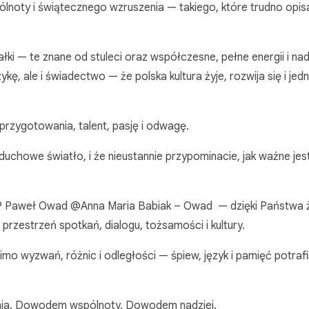
ólnoty i świątecznego wzruszenia — takiego, które trudno opis
ałki — te znane od stuleci oraz współczesne, pełne energii i nad
kę, ale i świadectwo — że polska kultura żyje, rozwija się i je
zygotowania, talent, pasję i odwagę.
duchowe światło, i że nieustannie przypominacie, jak ważne jes
P Paweł Owad @Anna Maria Babiak – Owad — dzięki Państwa ż
przestrzeń spotkań, dialogu, tożsamości i kultury.
imo wyzwań, różnic i odległości — śpiew, język i pamięć potraf
ania. Dowodem wspólnoty. Dowodem nadziei.