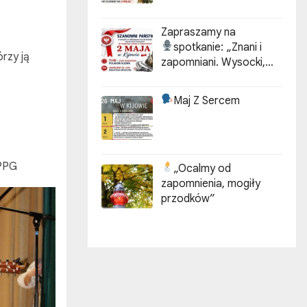
Zapraszamy na
spotkanie:
„Znani i
órzy ją
zapomniani. Wysocki,
Kotarbiński, Idzikowski w
historii Kijowa”
Maj Z Sercem
WPPG
„Ocalmy od
zapomnienia, mogiły
przodków”