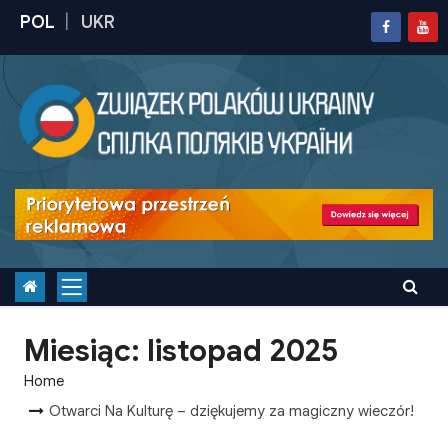
S
k
i
p
t
o
c
o
n
t
e
n
Miesiąc:
listopad 2025
t
Home
Otwarci Na Kulturę – dziękujemy za magiczny wieczór!