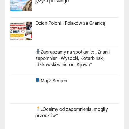
języka polskiego
Dzień Polonii i Polaków za Granicą
Zapraszamy na spotkanie:
„Znani i
zapomniani. Wysocki, Kotarbiński,
Idzikowski w historii Kijowa”
Maj Z Sercem
„Ocalmy od zapomnienia, mogiły
przodków”