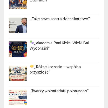
n
Liderskich
i
„Fake news kontra dziennikarstwo”
e
w
p
„Akademia Pani Kleks. Wielki Bal
Wyobraźni”
i
s
„Różne korzenie – wspólna
ó
przyszłość”
w
„Twarzy wolontariatu polonijnego”