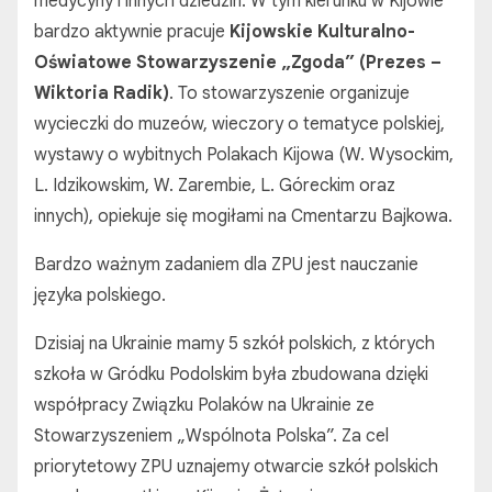
medycyny i innych dziedzin. W tym kierunku w Kijowie
bardzo aktywnie pracuje
Kijowskie Kulturalno-
Oświatowe Stowarzyszenie „Zgoda” (Prezes –
Wiktoria Radik)
. To stowarzyszenie organizuje
wycieczki do muzeów, wieczory o tematyce polskiej,
wystawy o wybitnych Polakach Kijowa (W. Wysockim,
L. Idzikowskim, W. Zarembie, L. Góreckim oraz
innych), opiekuje się mogiłami na Cmentarzu Bajkowa.
Bardzo ważnym zadaniem dla ZPU jest nauczanie
języka polskiego.
Dzisiaj na Ukrainie mamy 5 szkół polskich, z których
szkoła w Gródku Podolskim była zbudowana dzięki
współpracy Związku Polaków na Ukrainie ze
Stowarzyszeniem „Wspólnota Polska”. Za cel
priorytetowy ZPU uznajemy otwarcie szkół polskich