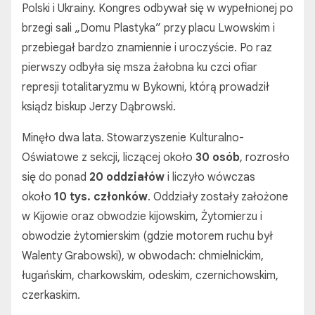
Polski i Ukrainy. Kongres odbywał się w wypełnionej po
brzegi sali „Domu Plastyka” przy placu Lwowskim i
przebiegał bardzo znamiennie i uroczyście. Po raz
pierwszy odbyła się msza żałobna ku czci ofiar
represji totalitaryzmu w Bykowni, którą prowadził
ksiądz biskup Jerzy Dąbrowski.
Minęło dwa lata. Stowarzyszenie Kulturalno-
Oświatowe z sekcji, liczącej około
30 osób
, rozrosło
się do ponad
20 oddziałów
i liczyło wówczas
około
10 tys. członków
. Oddziały zostały założone
w Kijowie oraz obwodzie kijowskim, Żytomierzu i
obwodzie żytomierskim (gdzie motorem ruchu był
Walenty Grabowski), w obwodach: chmielnickim,
ługańskim, charkowskim, odeskim, czernichowskim,
czerkaskim.