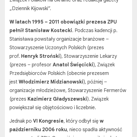
Związek Polaków na Ukrainie oraz redakcja gazety
„Dziennik Kijowski”.
W
latach 1995 – 2011
obowiązki prezesa ZPU
pełnił Stanisław Kostecki
. Podczas kadencji p.
Stanisława powstały organizacje branżowe –
Stowarzyszenie Uczonych Polskich (prezes
prof.
Henryk Stroński
), Stowarzyszenie Lekarzy
(prezes – profesor
Anatol Święcicki
), Związek
Przedsiębiorców Polskich (obecnie prezesem
jest
Włodzimierz Midzianowski
), później –
organizacje młodzieżowe, Stowarzyszenie Fermerów
(prezes
Kazimierz Gładyszewski
). Związek
powiększał się objętościowo i liczebnie.
Jednak po
VI Kongresie
, który odbył się
w
październiku 2006 roku
, nieco spadła aktywność