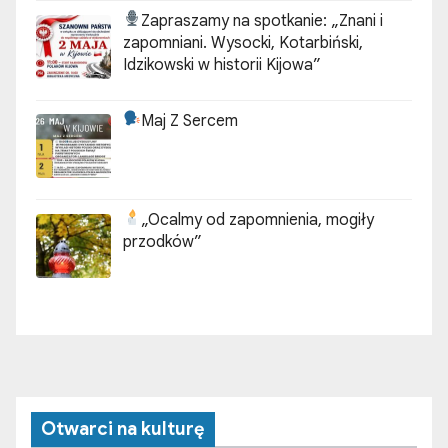
Zapraszamy na spotkanie:
„Znani i
zapomniani. Wysocki, Kotarbiński,
Idzikowski w historii Kijowa”
Maj Z Sercem
„Ocalmy od zapomnienia, mogiły
przodków”
Otwarci na kulturę