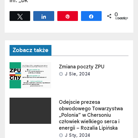
Inf. „DK”
0
Tweetuj
Udostępnij
Przypnij
Udostępnij
UDOSTĘPNIEŃ
Zobacz także
Zmiana poczty ZPU
J Sie, 2024
Odejscie prezesa
obwodowego Towarzystwa
„Polonia” w Chersoniu
człowiek wielkiego serca i
energii – Rozalia Lipińska
J Sty, 2024