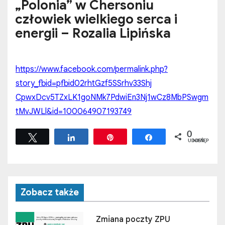
„Polonia” w Chersoniu
człowiek wielkiego serca i
energii – Rozalia Lipińska
https://www.facebook.com/permalink.php?
story_fbid=pfbid02rhtGzf5SSrhv33Shj
CpwxDcv5TZxLK1goNMk7PdwiEn3Nj1wCz8MbPSwgm
tMvJWLl&id=100064907193749
0
Tweetuj
Udostępnij
Przypnij
Udostępnij
UDOSTĘPNIEŃ
Zobacz także
Zmiana poczty ZPU