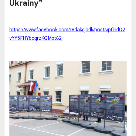
Ukrainy”
https://www.facebook.com/redakcjadk/posts/pfbid02
vYY5FHYbcqrzKQMpt62j