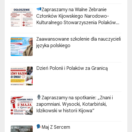
Zapraszamy na Walne Zebranie
Członków Kijowskiego Narodowo-
Kulturalnego Stowarzyszenia Polaków
„ZGODA”
Zaawansowane szkolenie dla nauczycieli
języka polskiego
Dzień Polonii i Polaków za Granicą
Zapraszamy na spotkanie:
„Znani i
zapomniani. Wysocki, Kotarbiński,
Idzikowski w historii Kijowa”
Maj Z Sercem