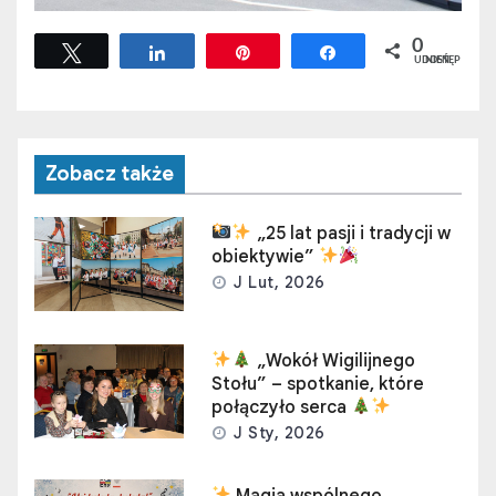
0
Tweetuj
Udostępnij
Przypnij
Udostępnij
UDOSTĘPNIEŃ
Zobacz także
„25 lat pasji i tradycji w
obiektywie”
J Lut, 2026
„Wokół Wigilijnego
Stołu” – spotkanie, które
połączyło serca
J Sty, 2026
Magia wspólnego