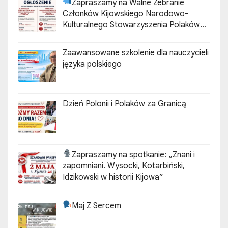
Dzień Polonii i Polaków za Granicą
Zapraszamy na spotkanie:
„Znani i
zapomniani. Wysocki, Kotarbiński,
Idzikowski w historii Kijowa”
Maj Z Sercem
„Ocalmy od zapomnienia, mogiły
przodków”