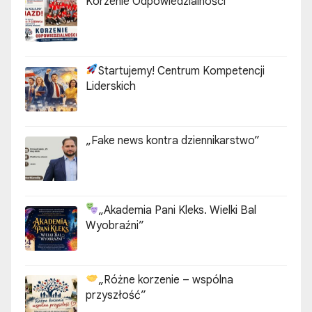
„Fake news kontra dziennikarstwo”
„Akademia Pani Kleks. Wielki Bal
Wyobraźni”
„Różne korzenie – wspólna
przyszłość”
„Twarzy wolontariatu polonijnego”
Inicjatywa „Kulturalne Środy ZPU”