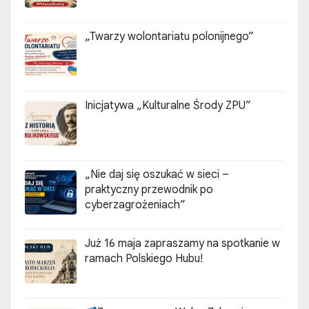
„Nie daj się oszukać w sieci –
praktyczny przewodnik po
cyberzagrożeniach”
Już 16 maja zapraszamy na spotkanie w
ramach Polskiego Hubu!
Zapraszamy na Walne Zebranie
Członków Kijowskiego Narodowo-
Kulturalnego Stowarzyszenia Polaków
„ZGODA”
Zaawansowane szkolenie dla nauczycieli
języka polskiego