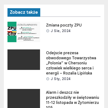
Odejscie prezesa
obwodowego Towarzystwa
„Polonia” w Chersoniu
człowiek wielkiego serca i
energii – Rozalia Lipińska
J Sty, 2024
Alarm i deszcz nie
przeszkodziły w świętowaniu
11-12 listopada w Żytomierzu
105
J Lis, 2023
Dziennik Kijowski-„Byłem
Polakiem – obywatelem
Ukrainy”
J Maj, 2023