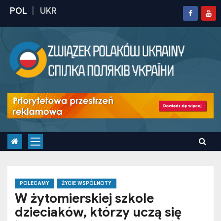
S
k
i
p
t
o
c
o
n
t
e
n
t
POLECAMY
ŻYCIE WSPÓLNOTY
W żytomierskiej szkole
dzieciaków, którzy uczą się