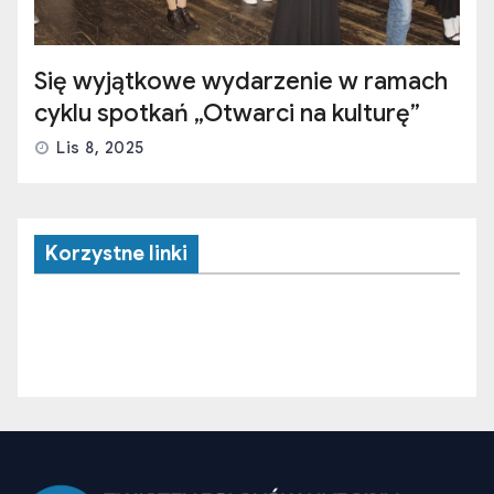
Korzystne linki
Związek Polaków Ukrainy (ZPU) zrzesza organizacje
polskie działające na terenie Ukrainy. Jego misją jest
wspieranie rozwoju społeczności polskiej, promowanie