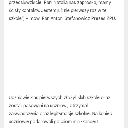
przedsięwzięcie. Pani Natalia nas zaprosiła, mamy
ścisły kontakty. Jestem już nie pierwszy raz w tej
szkole”, – mówi Pan Antoni Stefanowicz Prezes ZPU.
Uczniowie klas pierwszych złożyli ślub szkole oraz
zostali pasowani na uczniów., otrzymali
zaświadczenia oraz legitymacje szkolne. Na koniec
uczniowie podarowali gościom mini-koncert.
Dla rodziców, uczniów oraz gości wystąpili znani
zespoły: duet „Neoklassik” (Natalia Miżygórska,
Oleksandr Chodakiwski) oraz znany zespół „Poleskie
sokoły”.