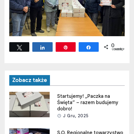
0
Tweetuj
Udostępnij
Przypnij
Udostępnij
UDOSTĘPNIEŃ
Zobacz także
Startujemy! „Paczka na
Święta” – razem budujemy
dobro!
J Gru, 2025
S.O. Regionalne towarzystwo