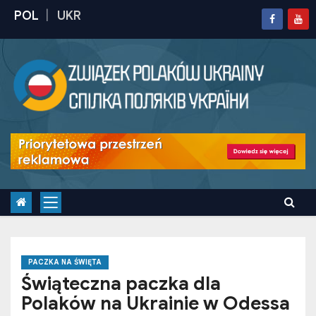
S
k
i
p
t
o
c
o
n
t
e
n
t
PACZKA NA ŚWIĘTA
Świąteczna paczka dla
Polaków na Ukrainie w Odessa