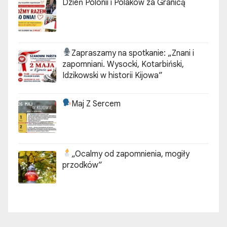
Dzień Polonii i Polaków za Granicą
Zapraszamy na spotkanie:
„Znani i
zapomniani. Wysocki, Kotarbiński,
Idzikowski w historii Kijowa”
Maj Z Sercem
„Ocalmy od zapomnienia, mogiły
przodków”