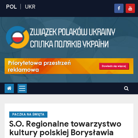
S
k
i
p
t
o
c
o
n
t
e
n
t
PACZKA NA ŚWIĘTA
S.O. Regionalne towarzystwo
kultury polskiej Borysławia