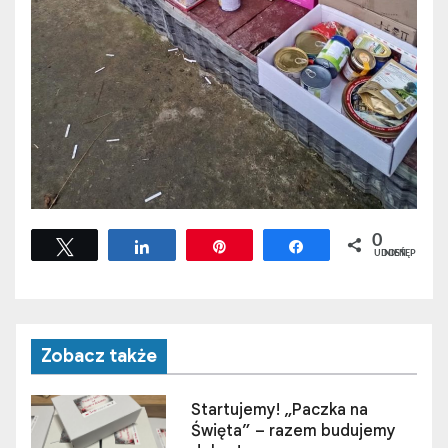
0
Tweetuj
Udostępnij
Przypnij
Udostępnij
UDOSTĘPNIEŃ
Zobacz także
Startujemy! „Paczka na
Święta” – razem budujemy