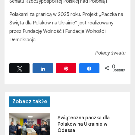
Senatu Rzeczypospolitej Polskiej nad Polonią i
Polakami za granicą w 2025 roku. Projekt „Paczka na
Święta dla Polaków na Ukrainie” jest realizowany
przez Fundację Wolność i Fundacja Wolność i
Demokracja
Polacy światu
0
Tweetuj
Udostępnij
Przypnij
Udostępnij
UDOSTĘPNIEŃ
Zobacz także
Świąteczna paczka dla
Polaków na Ukrainie w
Odessa