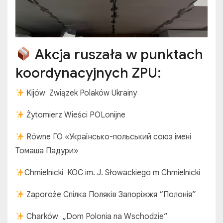
Akcja ruszała w punktach
koordynacyjnych ZPU:
Kijów Związek Polaków Ukrainy
Żytomierz Wieści POLonijne
Równe ГО «Українсько-польський союз імені
Томаша Падури»
Chmielnicki KOC im. J. Słowackiego m Chmielnicki
Zaporoże Спілка Поляків Запоріжжя “Полонія”
Charków „Dom Polonia na Wschodzie”