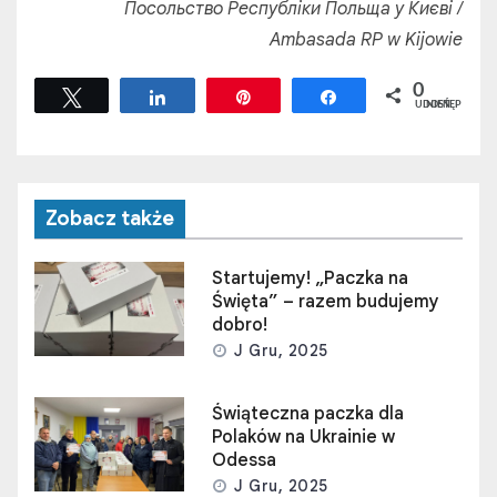
Посольство Республіки Польща у Києві /
Ambasada RP w Kijowie
0
Tweetuj
Udostępnij
Przypnij
Udostępnij
UDOSTĘPNIEŃ
Zobacz także
Startujemy! „Paczka na
Święta” – razem budujemy
dobro!
J Gru, 2025
Świąteczna paczka dla
Polaków na Ukrainie w
Odessa
J Gru, 2025