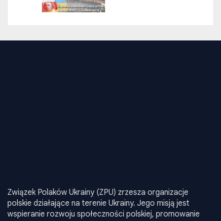
Związek Polaków Ukrainy (ZPU) zrzesza organizacje
polskie działające na terenie Ukrainy. Jego misją jest
wspieranie rozwoju społeczności polskiej, promowanie
języka, kultury i tradycji narodowych oraz realizacja
inicjatyw edukacyjnych i społecznych. ZPU aktywnie działa
na rzecz integracji środowisk polskich w Ukrainie, oraz
reprezentuje ich interesy na poziomie krajowym i
międzynarodowym.