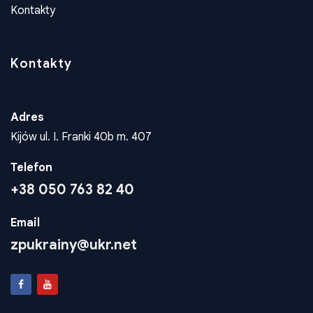
Adres
Kijów ul. I. Franki 40b m. 407
Telefon
+38 050 763 82 40
Email
zpukrainy@ukr.net
Konta Dla Wplat
Wspieraj rozwój polskiej społeczności. Twoje wsparcie