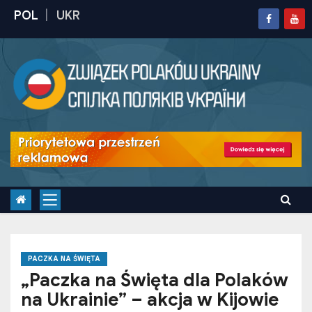
S
k
i
p
t
o
c
o
n
t
e
n
t
PACZKA NA ŚWIĘTA
„Paczka na Święta dla Polaków
na Ukrainie” – akcja w Kijowie