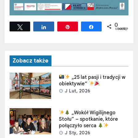
0
Tweetuj
Udostępnij
Przypnij
Udostępnij
UDOSTĘPNIEŃ
Zobacz także
„25 lat pasji i tradycji w
obiektywie”
J Lut, 2026
„Wokół Wigilijnego
Stołu” – spotkanie, które
połączyło serca
J Sty, 2026