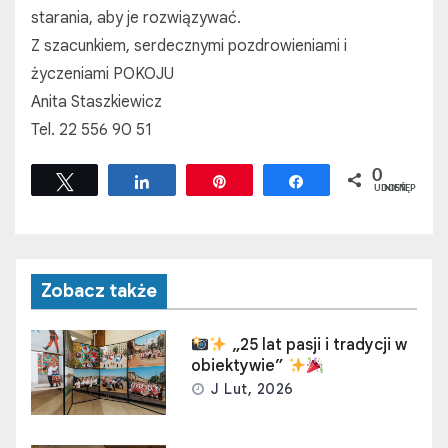
starania, aby je rozwiązywać.
Z szacunkiem, serdecznymi pozdrowieniami i
życzeniami POKOJU
Anita Staszkiewicz
Tel. 22 556 90 51
0
Tweetuj
Udostępnij
Przypnij
Udostępnij
UDOSTĘPNIEŃ
Zobacz także
„25 lat pasji i tradycji w
obiektywie”
J Lut, 2026