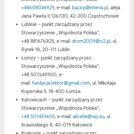
+48608046929
, e-mail:
bacirp@interia.pl
, aleja
Jana Pawła II 126/130, 42-200 Częstochowie
Lublinie – punkt zarządzany przez
Stowarzyszenie „Wspólnota Polska”,
+48 881676305, e-mail:
drom2009@o2.pl
, ul.
Rynek 18, 20-111 Lublin
Łomży – punkt zarządzany przez
Stowarzyszenie „Wspólnota Polska”,
+48 507645900, e-
mail:
fundacja.lektor@gmail.com
, ul. Mikołaja
Kopernika 9, 18-400 Łomża
Katowicach – punkt zarządzany przez
Stowarzyszenie „Wspólnota Polska”,
+48 501459655
, e-mail:
alicebk@wp.eu
, ul.
Krasińskiego 8, 40-019 Katowice
Krakowie – punkt zarządzany przez