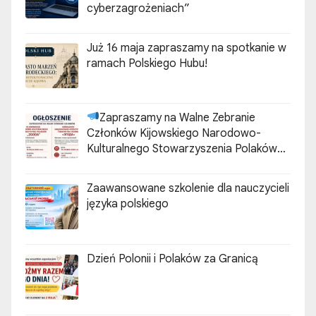
cyberzagrożeniach”
Już 16 maja zapraszamy na spotkanie w
ramach Polskiego Hubu!
Zapraszamy na Walne Zebranie
Członków Kijowskiego Narodowo-
Kulturalnego Stowarzyszenia Polaków
„ZGODA”
Zaawansowane szkolenie dla nauczycieli
języka polskiego
Dzień Polonii i Polaków za Granicą