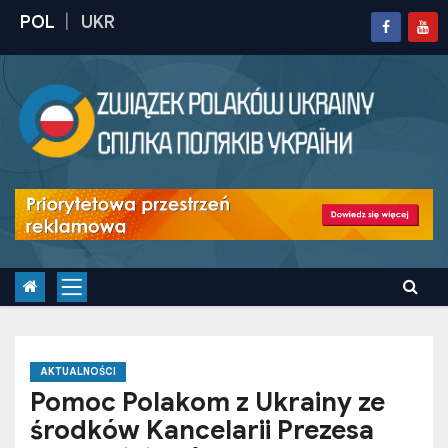
S
k
i
p
t
o
c
o
n
t
e
n
t
AKTUALNOŚCI
Pomoc Polakom z Ukrainy ze
środków Kancelarii Prezesa