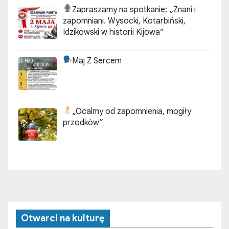
Zapraszamy na spotkanie:
„Znani i
zapomniani. Wysocki, Kotarbiński,
Idzikowski w historii Kijowa”
Maj Z Sercem
„Ocalmy od zapomnienia, mogiły
przodków”
Otwarci na kulturę