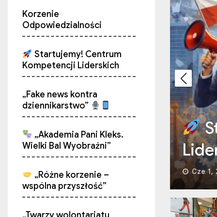
Korzenie
Odpowiedzialności
Startujemy! Centrum
Kompetencji Liderskich
„Fake news kontra
dziennikarstwo”
entrum Kompetencji
„Fak
„Akademia Pani Kleks.
Wielki Bal Wyobraźni”
Maj 25
„Różne korzenie –
wspólna przyszłość”
„Twarzy wolontariatu