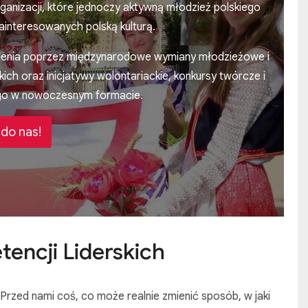
anizacji, które jednoczy aktywną młodzież polskiego
interesowanych polską kulturą.
lenia poprzez międzynarodowe wymiany młodzieżowe i
kich oraz inicjatywy wolontariackie, konkursy twórcze i
ego w nowoczesnym formacie.
do nas!
ncji Liderskich
Przed nami coś, co może realnie zmienić sposób, w jaki