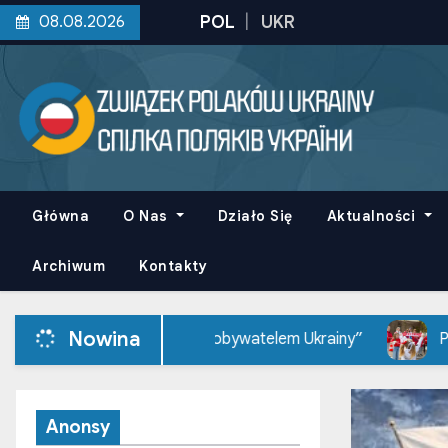
S
08.08.2026
k
i
p
t
o
c
o
Główna
O Nas
Działo Się
Aktualności
n
t
Archiwum
Kontakty
e
n
Nowina
m Polakiem – obywatelem Ukrainy”
Polska Sobotnia Sz
t
Anonsy