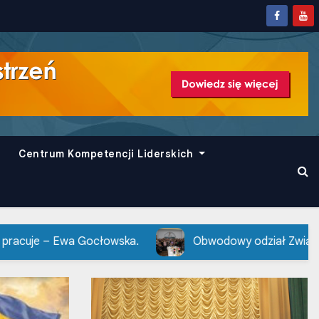
Centrum Kompetencji Liderskich
Gocłowska.
Obwodowy odział Związku Polaków Ukrainy