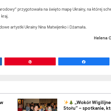
rodowy” przygotowała na święto mapę Ukrainy, na której sch
kraj.
dowe artystki Ukrainy Nina Matwijenko i Dżamała.
Helena
Przypnij
Udostępnij
 w
„Wokół Wigilijn
Stołu” – spotkanie, k