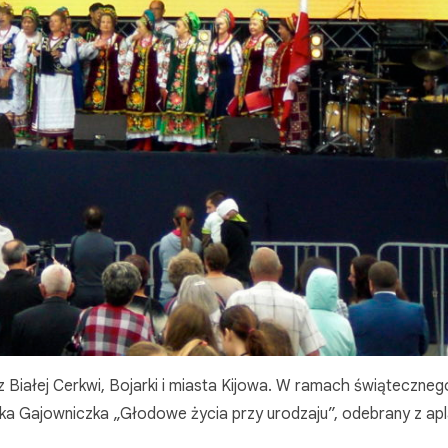
Białej Cerkwi, Bojarki i miasta Kijowa. W ramach świąteczneg
a Gajowniczka „Głodowe życia przy urodzaju”, odebrany z ap