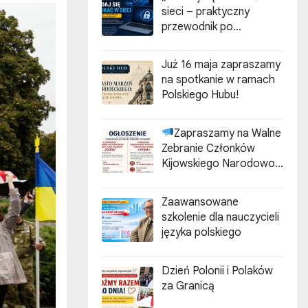
sieci – praktyczny
przewodnik po
cyberzagrożeniach”
Już 16 maja zapraszamy
na spotkanie w ramach
Polskiego Hubu!
Zapraszamy na Walne
Zebranie Członków
Kijowskiego Narodowo-
Kulturalnego
Stowarzyszenia Polaków
Zaawansowane
„ZGODA”
szkolenie dla nauczycieli
języka polskiego
Dzień Polonii i Polaków
za Granicą