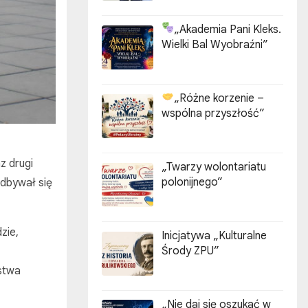
„Akademia Pani Kleks.
Wielki Bal Wyobraźni”
„Różne korzenie –
wspólna przyszłość”
z drugi
„Twarzy wolontariatu
polonijnego”
odbywał się
zie,
Inicjatywa „Kulturalne
Środy ZPU”
stwa
„Nie daj się oszukać w