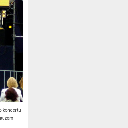
o koncertu
lauzem