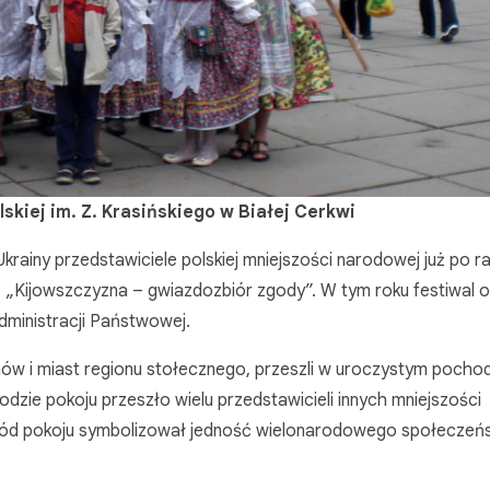
skiej im. Z. Krasińskiego w Białej Cerkwi
krainy przedstawiciele polskiej mniejszości narodowej już po ra
ą „Kijowszczyzna – gwiazdozbiór zgody”. W tym roku festiwal 
ministracji Państwowej.
ów i miast regionu stołecznego, przeszli w uroczystym pochod
dzie pokoju przeszło wielu przedstawicieli innych mniejszości
chód pokoju symbolizował jedność wielonarodowego społeczeń