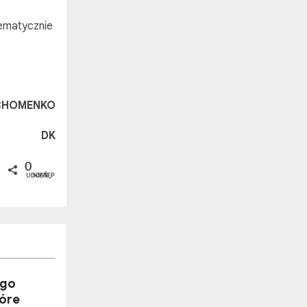
ematycznie
 CHOMENKO
DK
0
UDOSTĘPNIEŃ
ego
tóre