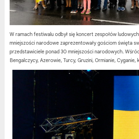
W ramach festiwalu odbył się koncert zespołów ludowych 
mniejszości narodowe zaprezentowały gościom święta swo
przedstawiciele ponad 30 mniejszości narodowych. Wśród ni
Bengalczycy, Azerowie, Turcy, Gruzini, Ormianie, Cyganie, 