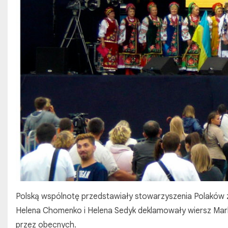
Polską wspólnotę przedstawiały stowarzyszenia Polaków z 
Helena Chomenko i Helena Sedyk deklamowały wiersz Mark
przez obecnych.