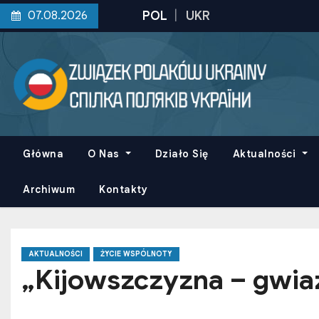
S
07.08.2026
k
i
p
t
o
c
o
Główna
O Nas
Działo Się
Aktualności
n
t
Archiwum
Kontakty
e
n
t
AKTUALNOŚCI
ŻYCIE WSPÓLNOTY
„Kijowszczyzna – gwia