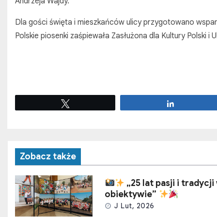
Andrzeja Wajdy.
Dla gości święta i mieszkańców ulicy przygotowano wspa
Polskie piosenki zaśpiewała Zasłużona dla Kultury Polski i U
Tweetuj
Udostępnij
Zobacz także
„25 lat pasji i tradycji
obiektywie”
J Lut, 2026