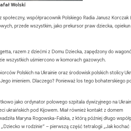
afał Wolski
cz społeczny, współpracownik Polskiego Radia Janusz Korczak
wych, przede wszystkim, jako prekursor praw dziecka, opiekun 
 getta, razem z dziećmi z Domu Dziecka, zapędzony do wagonó
gdzie wszystkich uśmiercono w komorach gazowych.
rców Polskich na Ukrainie oraz środowisk polskich stolicy Ukr
o Jego imieniem. Dlaczego? Ponieważ los tego bohaterskiego p
tkowo jako ordynator polowego szpitala dywizyjnego na Ukrain
ieci ukraińskich pod Kijowem. Miał również kontakt z domem
wadziła Maryna Rogowska-Falska, z którą później długo współ
: „Dziecko w rodzinie” – pierwszą część tetralogii „Jak kochać 