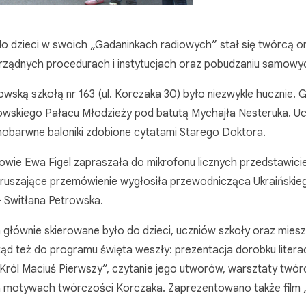
 do dzieci w swoich „Gadaninkach radiowych” stał się twórcą o
orządnych procedurach i instytucjach oraz pobudzaniu samow
jowską szkołą nr 163 (ul. Korczaka 30) było niezwykle hucznie. 
jowskiego Pałacu Młodzieży pod batutą Mychajła Nesteruka. U
żnobarwne baloniki zdobione cytatami Starego Doktora.
owie Ewa Figel zapraszała do mikrofonu licznych przedstawicie
. Wzruszające przemówienie wygłosiła przewodnicząca Ukraińskie
 Switłana Petrowska.
a głównie skierowane było do dzieci, uczniów szkoły oraz mie
. Stąd też do programu święta weszły: prezentacja dorobku liter
Król Maciuś Pierwszy”, czytanie jego utworów, warsztaty twór
na motywach twórczości Korczaka. Zaprezentowano także film