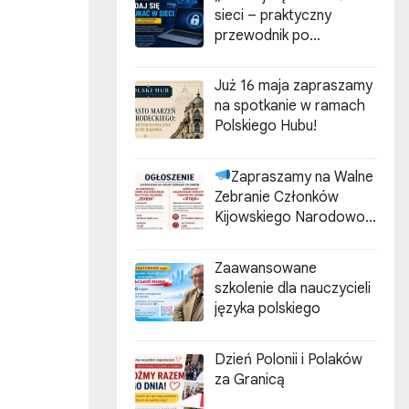
sieci – praktyczny
przewodnik po
cyberzagrożeniach”
Już 16 maja zapraszamy
na spotkanie w ramach
Polskiego Hubu!
Zapraszamy na Walne
Zebranie Członków
Kijowskiego Narodowo-
Kulturalnego
Stowarzyszenia Polaków
Zaawansowane
„ZGODA”
szkolenie dla nauczycieli
języka polskiego
Dzień Polonii i Polaków
za Granicą