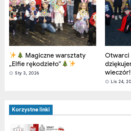
Magiczne warsztaty
Otwarci 
„Elfie rękodzieło”
dziękuj
wieczór!
Sty 3, 2026
Lis 24, 2
Korzystne linki