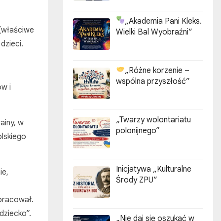
„Akademia Pani Kleks.
 (właściwe
Wielki Bal Wyobraźni”
dzieci.
„Różne korzenie –
wspólna przyszłość”
w i
„Twarzy wolontariatu
ainy, w
polonijnego”
olskiego
Inicjatywa „Kulturalne
ie,
Środy ZPU”
pracował.
dziecko”.
„Nie daj się oszukać w