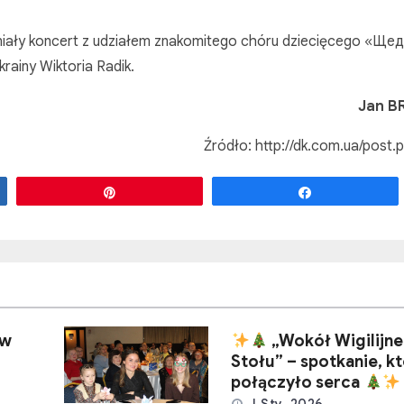
niały koncert z udziałem znakomitego chóru dziecięcego «Ще
krainy Wiktoria Radik.
Jan B
Źródło: http://dk.com.ua/post.
Przypnij
Udostępnij
 w
„Wokół Wigilijn
Stołu” – spotkanie, k
połączyło serca
J Sty, 2026