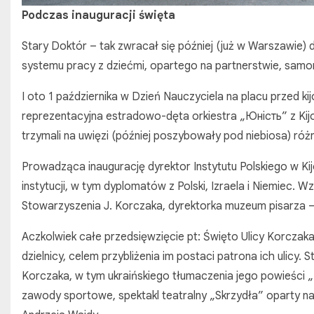
Podczas inauguracji święta
Stary Doktór – tak zwracał się później (już w Warszawie)
systemu pracy z dziećmi, opartego na partnerstwie, sam
I oto 1 października w Dzień Nauczyciela na placu przed ki
reprezentacyjna estradowo-dęta orkiestra „Юність” z Ki
trzymali na uwięzi (później poszybowały pod niebiosa) ró
Prowadząca inaugurację dyrektor Instytutu Polskiego w Kij
instytucji, w tym dyplomatów z Polski, Izraela i Niemiec
Stowarzyszenia J. Korczaka, dyrektorka muzeum pisarza –
Aczkolwiek całe przedsięwzięcie pt: Święto Ulicy Korczak
dzielnicy, celem przybliżenia im postaci patrona ich ulicy
Korczaka, w tym ukraińskiego tłumaczenia jego powieści „
zawody sportowe, spektakl teatralny „Skrzydła” oparty 