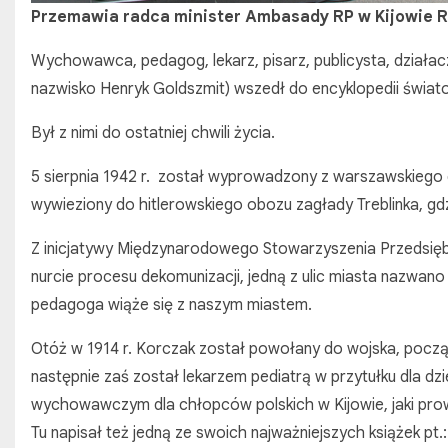
Przemawia radca minister Ambasady RP w Kijowie R
Wychowawca, pedagog, lekarz, pisarz, publicysta, działa
nazwisko Henryk Goldszmit) wszedł do encyklopedii świato
Był z nimi do ostatniej chwili życia.
5 sierpnia 1942 r. został wyprowadzony z warszawskiego
wywieziony do hitlerowskiego obozu zagłady Treblinka, 
Z inicjatywy Międzynarodowego Stowarzyszenia Przedsiębio
nurcie procesu dekomunizacji, jedną z ulic miasta nazwan
pedagoga wiąże się z naszym miastem.
Otóż w 1914 r. Korczak został powołany do wojska, począ
następnie zaś został lekarzem pediatrą w przytułku dla dz
wychowawczym dla chłopców polskich w Kijowie, jaki pro
Tu napisał też jedną ze swoich najważniejszych książek pt.