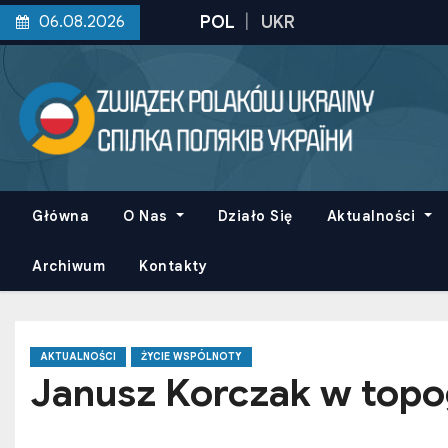
S
06.08.2026
k
i
p
t
o
c
o
Główna
O Nas
Działo Się
Aktualności
n
t
Archiwum
Kontakty
e
n
t
AKTUALNOŚCI
ŻYCIE WSPÓLNOTY
Janusz Korczak w topog