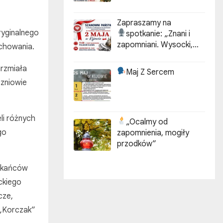
Zapraszamy na
ryginalnego
spotkanie:
„Znani i
zapomniani. Wysocki,
ychowania.
Kotarbiński, Idzikowski w
historii Kijowa”
Grzmiała
Maj Z Sercem
czniowie
li różnych
„Ocalmy od
go
zapomnienia, mogiły
przodków”
szkańców
ackiego
cze,
 „Korczak”