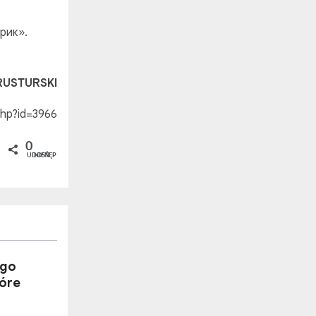
дрик».
RUSTURSKI
php?id=3966
0
UDOSTĘPNIEŃ
ego
tóre