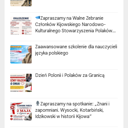
Zapraszamy na Walne Zebranie
Członków Kijowskiego Narodowo-
Kulturalnego Stowarzyszenia Polaków
„ZGODA”
Zaawansowane szkolenie dla nauczycieli
języka polskiego
Dzień Polonii i Polaków za Granicą
Zapraszamy na spotkanie:
„Znani i
zapomniani. Wysocki, Kotarbiński,
Idzikowski w historii Kijowa”