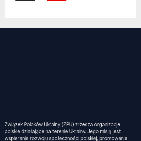
Związek Polaków Ukrainy (ZPU) zrzesza organizacje
polskie działające na terenie Ukrainy. Jego misją jest
wspieranie rozwoju społeczności polskiej, promowanie
języka, kultury i tradycji narodowych oraz realizacja
inicjatyw edukacyjnych i społecznych. ZPU aktywnie działa
na rzecz integracji środowisk polskich w Ukrainie, oraz
reprezentuje ich interesy na poziomie krajowym i
międzynarodowym.