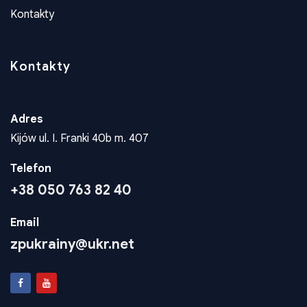
Adres
Kijów ul. I. Franki 40b m. 407
Telefon
+38 050 763 82 40
Email
zpukrainy@ukr.net
Konta Dla Wplat