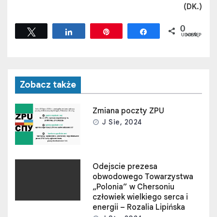
(DK.)
0
Tweetuj
Udostępnij
Przypnij
Udostępnij
UDOSTĘPNIEŃ
Zobacz także
Zmiana poczty ZPU
J Sie, 2024
Odejscie prezesa
obwodowego Towarzystwa
„Polonia” w Chersoniu
człowiek wielkiego serca i
energii – Rozalia Lipińska