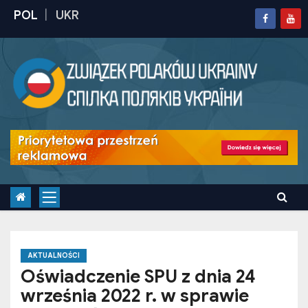
S
k
i
p
t
o
c
o
n
t
e
n
t
AKTUALNOŚCI
Oświadczenie SPU z dnia 24
września 2022 r. w sprawie