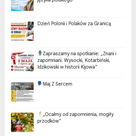
Dzień Polonii i Polaków za Granicą
Zapraszamy na spotkanie:
„Znani i
zapomniani. Wysocki, Kotarbiński,
Idzikowski w historii Kijowa”
Maj Z Sercem
„Ocalmy od zapomnienia, mogiły
przodków”