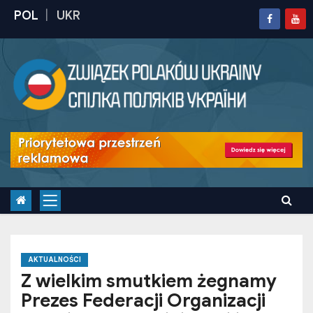
S
k
i
p
t
o
c
o
n
t
e
n
t
AKTUALNOŚCI
Z wielkim smutkiem żegnamy
Prezes Federacji Organizacji