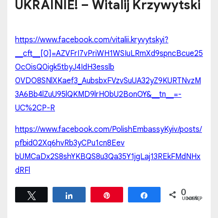
UKRAINIE! – Witalij Krzywytski
https://www.facebook.com/vitalii.kryvytskyi?
__cft__[0]=AZVFrI7vPriWH1WSIuLRmXd9spncBcue25
OcOisQ0igk5tbyJ4IdH3esslb
0VDO8SNlXKaef3_AubsbxFVzvSuUA32yZ9KURTNvzM
3A6Bb4lZuU95lQKMD9lrH0bU2BonOY&__tn__=-
UC%2CP-R
https://www.facebook.com/PolishEmbassyKyiv/posts/
pfbid02Xq6hvRb3yCPu1cn8Eev
bUMCaDx2S8shYKBQS8u3Qa35Y1jgLaj13REkFMdNHx
dRFl
0
Tweetuj
Udostępnij
Przypnij
Udostępnij
UDOSTĘPNIEŃ