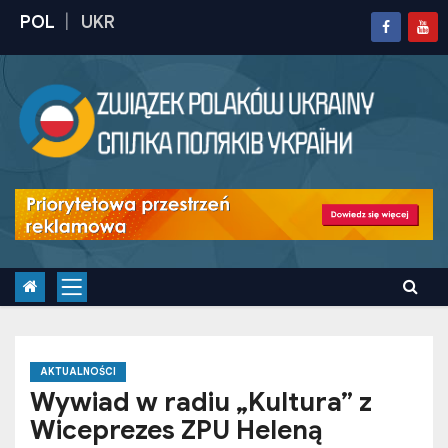
S
k
i
p
t
o
c
o
n
t
e
n
t
AKTUALNOŚCI
Wywiad w radiu „Kultura” z
Wiceprezes ZPU Heleną