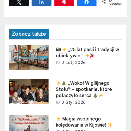
0
Tweetuj
Udostępnij
Przypnij
Udostępnij
UDOSTĘPNIEŃ
Zobacz także
„25 lat pasji i tradycji w
obiektywie”
J Lut, 2026
„Wokół Wigilijnego
Stołu” – spotkanie, które
połączyło serca
J Sty, 2026
Magia wspólnego
kolędowania w Kijowie!