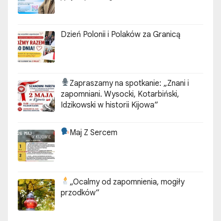
Dzień Polonii i Polaków za Granicą
Zapraszamy na spotkanie:
„Znani i
zapomniani. Wysocki, Kotarbiński,
Idzikowski w historii Kijowa”
Maj Z Sercem
„Ocalmy od zapomnienia, mogiły
przodków”