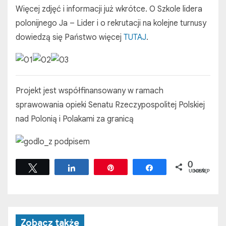
Więcej zdjęć i informacji już wkrótce. O Szkole lidera
polonijnego Ja – Lider i o rekrutacji na kolejne turnusy
dowiedzą się Państwo więcej
TUTAJ
.
Projekt jest współfinansowany w ramach
sprawowania opieki Senatu Rzeczypospolitej Polskiej
nad Polonią i Polakami za granicą
0
Tweetuj
Udostępnij
Przypnij
Udostępnij
UDOSTĘPNIEŃ
Zobacz także