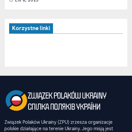
Korzystne linki
Związek Polaków Ukrainy (ZPU) zrzesza organizacje
polskie działające na terenie Ukrainy. Jego misją jest