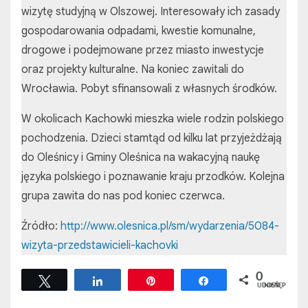
wizytę studyjną w Olszowej. Interesowały ich zasady
gospodarowania odpadami, kwestie komunalne,
drogowe i podejmowane przez miasto inwestycje
oraz projekty kulturalne. Na koniec zawitali do
Wrocławia. Pobyt sfinansowali z własnych środków.
W okolicach Kachowki mieszka wiele rodzin polskiego
pochodzenia. Dzieci stamtąd od kilku lat przyjeżdżają
do Oleśnicy i Gminy Oleśnica na wakacyjną naukę
języka polskiego i poznawanie kraju przodków. Kolejna
grupa zawita do nas pod koniec czerwca.
Źródło:
http://www.olesnica.pl/sm/wydarzenia/5084-
wizyta-przedstawicieli-kachovki
0
Tweetuj
Udostępnij
Przypnij
Udostępnij
UDOSTĘPNIEŃ