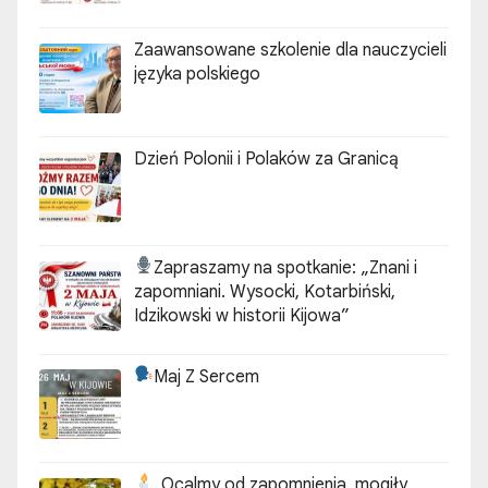
„ZGODA”
Zaawansowane szkolenie dla nauczycieli
języka polskiego
Dzień Polonii i Polaków za Granicą
Zapraszamy na spotkanie:
„Znani i
zapomniani. Wysocki, Kotarbiński,
Idzikowski w historii Kijowa”
Maj Z Sercem
„Ocalmy od zapomnienia, mogiły