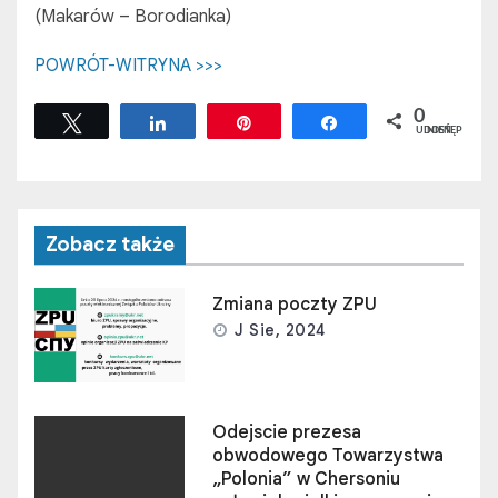
(Makarów – Borodianka)
POWRÓT-WITRYNA >>>
0
Tweetuj
Udostępnij
Przypnij
Udostępnij
UDOSTĘPNIEŃ
Zobacz także
Zmiana poczty ZPU
J Sie, 2024
Odejscie prezesa
obwodowego Towarzystwa
„Polonia” w Chersoniu