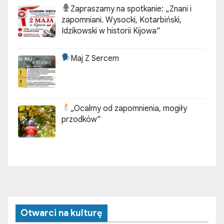
Zapraszamy na spotkanie:
„Znani i
zapomniani. Wysocki, Kotarbiński,
Idzikowski w historii Kijowa”
Maj Z Sercem
„Ocalmy od zapomnienia, mogiły
przodków”
Otwarci na kulturę