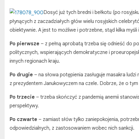
Dosyć już tych bredni i bełkotu (po rosyjs
płynących z zaczadziałych głów wielu rosyjskich celebryt
obiektywnie. A jest to możliwe i potrzebne, stąd kilka myśli i
Po pierwsze
– z pełną aprobatą trzeba się odnieść do pos
politycznych, wspierających demokratyczne i proeuropejs
innych regionach kraju.
Po drugie
– na słowa potępienia zasługuje masakra ludzi 
z prezydentem Janukowyczem na czele. Dobrze, że o tym m
Po trzecie
– trzeba skończyć z pandemią anemii stanowisk w
perspektywy.
Po czwarte
– zamiast słów tylko zaniepokojenia, potrzeb
odpowiedzialnych, z zastosowaniem wobec nich sankcji.