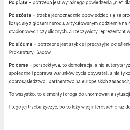
Po piąte
– potrzeba jest wyraźnego powiedzenia „nie” dla im
Po szóste
– trzeba jednoznacznie opowiedzieć się za pr
licząc się z głosem narodu, artykułowanym codziennie na
stadionowych czy ulicznych, a rzeczywisty reprezentant w
Po siódme
– potrzebne jest szybkie i precyzyjne określen
Prokuratury i Sądów.
Po ósme
– perspektywa, to demokracja, a nie autorytary
społeczne i poprawa warunków życia obywateli, a nie tylko
dobrosąsiedztwo i partnerstwo na europejskich zasadach, 
To wszystko, to elementy i droga do unormowania sytuacji 
I tego jej trzeba życzyć, bo to leży w jej interesach oraz d