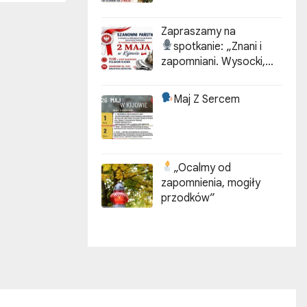
Zapraszamy na
spotkanie:
„Znani i
zapomniani. Wysocki,
Kotarbiński, Idzikowski w
historii Kijowa”
Maj Z Sercem
„Ocalmy od
zapomnienia, mogiły
przodków”