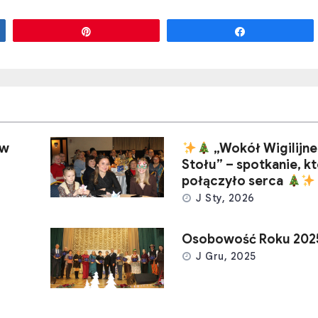
Przypnij
Udostępnij
 w
„Wokół Wigilijn
Stołu” – spotkanie, k
połączyło serca
J Sty, 2026
Osobowość Roku 202
J Gru, 2025