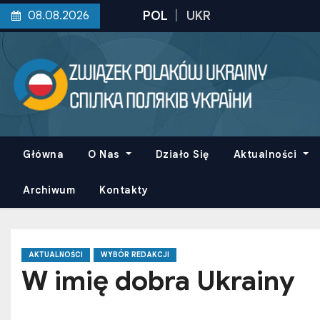
S
08.08.2026
k
i
p
t
o
c
o
Główna
O Nas
Działo Się
Aktualności
n
t
Archiwum
Kontakty
e
n
t
AKTUALNOŚCI
WYBÓR REDAKCJI
W imię dobra Ukrainy