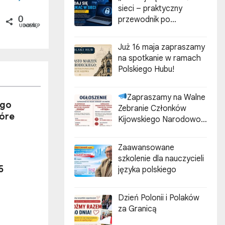
sieci – praktyczny
przewodnik po
0
UDOSTĘPNIEŃ
cyberzagrożeniach”
Już 16 maja zapraszamy
na spotkanie w ramach
Polskiego Hubu!
Zapraszamy na Walne
ego
Zebranie Członków
tóre
Kijowskiego Narodowo-
Kulturalnego
Stowarzyszenia Polaków
Zaawansowane
„ZGODA”
szkolenie dla nauczycieli
5
języka polskiego
Dzień Polonii i Polaków
za Granicą