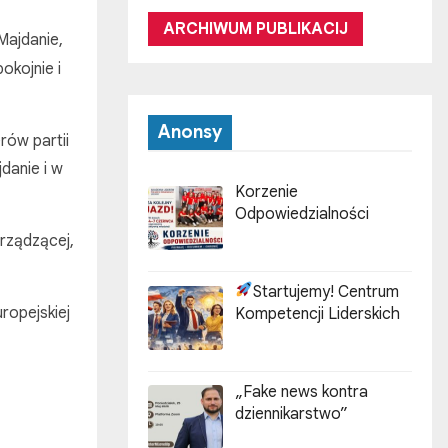
ARCHIWUM PUBLIKACIJ
Majdanie,
okojnie i
Anonsy
rów partii
danie i w
Korzenie
Odpowiedzialności
 rządzącej,
Startujemy! Centrum
ropejskiej
Kompetencji Liderskich
„Fake news kontra
dziennikarstwo”