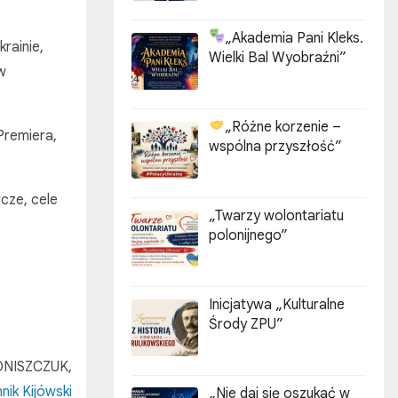
„Akademia Pani Kleks.
rainie,
Wielki Bal Wyobraźni”
w
„Różne korzenie –
Premiera,
wspólna przyszłość”
cze, cele
„Twarzy wolontariatu
polonijnego”
Inicjatywa „Kulturalne
Środy ZPU”
 ONISZCZUK,
nik Kijówski
„Nie daj się oszukać w