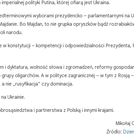
perialnej polityki Putina, której ofiarą jest Ukraina.
zedterminowymi wyborami prezydencko – parlamentarnymi na Uk
 Majdanie. Bo Majdan, to nie grupka opryszków bądź rozrabiakó
oli narodu.
ie w konstytucji – kompetencji i odpowiedzialności Prezydenta, 
zm i dyktatura, wolność słowa i zgromadzeń, reformy gospodar
 grupy oligarchów. A w polityce zagranicznej – w tym z Rosją –
a nie „rusyfikacja” czy dominacja.
na Ukrainie.
obrosąsiedztwa i partnerstwa z Polską i innymi krajami.
Mikołaj
Źródlo:
Dzien