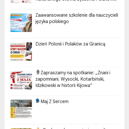
„ZGODA”
Zaawansowane szkolenie dla nauczycieli
języka polskiego
Dzień Polonii i Polaków za Granicą
Zapraszamy na spotkanie:
„Znani i
zapomniani. Wysocki, Kotarbiński,
Idzikowski w historii Kijowa”
Maj Z Sercem