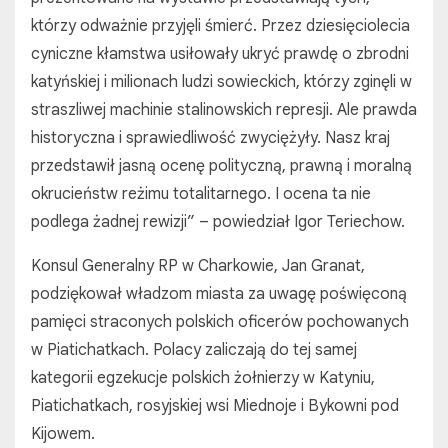
którzy odważnie przyjęli śmierć. Przez dziesięciolecia
cyniczne kłamstwa usiłowały ukryć prawdę o zbrodni
katyńskiej i milionach ludzi sowieckich, którzy zginęli w
straszliwej machinie stalinowskich represji. Ale prawda
historyczna i sprawiedliwość zwyciężyły. Nasz kraj
przedstawił jasną ocenę polityczną, prawną i moralną
okrucieństw reżimu totalitarnego. I ocena ta nie
podlega żadnej rewizji” – powiedział Igor Teriechow.
Konsul Generalny RP w Charkowie, Jan Granat,
podziękował władzom miasta za uwagę poświęconą
pamięci straconych polskich oficerów pochowanych
w Piatichatkach. Polacy zaliczają do tej samej
kategorii egzekucje polskich żołnierzy w Katyniu,
Piatichatkach, rosyjskiej wsi Miednoje i Bykowni pod
Kijowem.