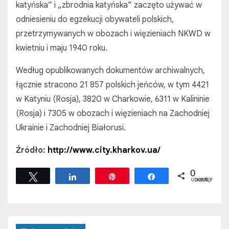
katyńska” i „zbrodnia katyńska” zaczęto używać w
odniesieniu do egzekucji obywateli polskich,
przetrzymywanych w obozach i więzieniach NKWD w
kwietniu i maju 1940 roku.
Według opublikowanych dokumentów archiwalnych,
łącznie stracono 21 857 polskich jeńców, w tym 4421
w Katyniu (Rosja), 3820 w Charkowie, 6311 w Kalininie
(Rosja) i 7305 w obozach i więzieniach na Zachodniej
Ukrainie i Zachodniej Białorusi.
Źródło:
http://www.city.kharkov.ua/
0
Tweetuj
Udostępnij
Przypnij
Udostępnij
UDOSTĘPNIEŃ