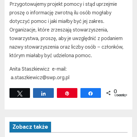
Przygotowujemy projekt pomocy i stąd uprzejmie
proszę o informację zwrotną ilu osób mogłaby
dotyczyć pomoc i jaki miałby być jej zakres.
Organizacje, które zrzeszają stowarzyszenia,
towarzystwa, proszę, aby je uwzględnić z podaniem
nazwy stowarzyszenia oraz liczby osób – członków,
którym miałaby być udzielona pomoc.
Anita Staszkiewicz e-mail:
a.staszkiewicz@swp.org.pl
0
Tweetuj
Udostępnij
Przypnij
Udostępnij
UDOSTĘPNIEŃ
Zobacz także