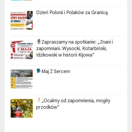
Dzień Polonii i Polaków za Granicą
Zapraszamy na spotkanie:
„Znani i
zapomniani. Wysocki, Kotarbiński,
Idzikowski w historii Kijowa”
Maj Z Sercem
„Ocalmy od zapomnienia, mogiły
przodków”