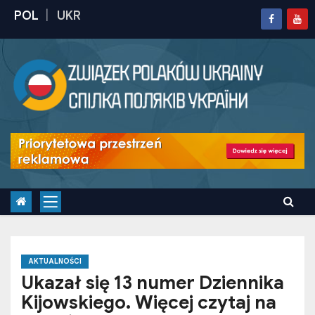
S
k
i
p
t
o
c
o
n
t
e
n
t
AKTUALNOŚCI
Ukazał się 13 numer Dziennika
Kijowskiego. Więcej czytaj na