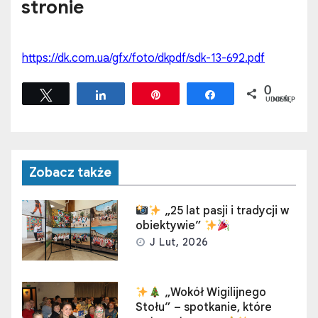
stronie
https://dk.com.ua/gfx/foto/dkpdf/sdk-13-692.pdf
0
Tweetuj
Udostępnij
Przypnij
Udostępnij
UDOSTĘPNIEŃ
Zobacz także
„25 lat pasji i tradycji w
obiektywie”
J Lut, 2026
„Wokół Wigilijnego
Stołu” – spotkanie, które