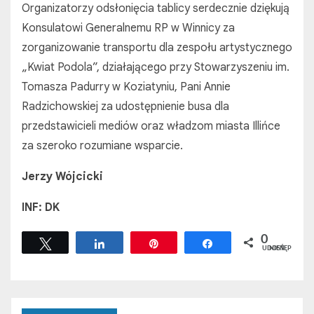
Organizatorzy odsłonięcia tablicy serdecznie dziękują
Konsulatowi Generalnemu RP w Winnicy za
zorganizowanie transportu dla zespołu artystycznego
„Kwiat Podola”, działającego przy Stowarzyszeniu im.
Tomasza Padurry w Koziatyniu, Pani Annie
Radzichowskiej za udostępnienie busa dla
przedstawicieli mediów oraz władzom miasta Illińce
za szeroko rozumiane wsparcie.
Jerzy Wójcicki
INF: DK
0
Tweetuj
Udostępnij
Przypnij
Udostępnij
UDOSTĘPNIEŃ