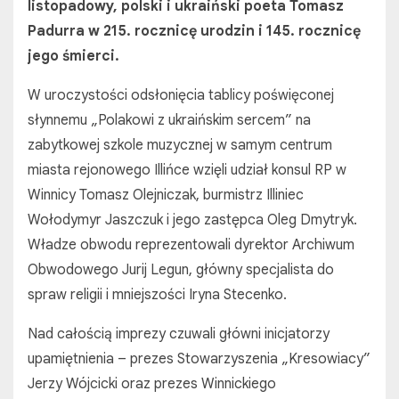
listopadowy, polski i ukraiński poeta Tomasz
Padurra w 215. rocznicę urodzin i 145. rocznicę
jego śmierci.
W uroczystości odsłonięcia tablicy poświęconej
słynnemu „Polakowi z ukraińskim sercem” na
zabytkowej szkole muzycznej w samym centrum
miasta rejonowego Illińce wzięli udział konsul RP w
Winnicy Tomasz Olejniczak, burmistrz Illiniec
Wołodymyr Jaszczuk i jego zastępca Oleg Dmytryk.
Władze obwodu reprezentowali dyrektor Archiwum
Obwodowego Jurij Legun, główny specjalista do
spraw religii i mniejszości Iryna Stecenko.
Nad całością imprezy czuwali główni inicjatorzy
upamiętnienia – prezes Stowarzyszenia „Kresowiacy”
Jerzy Wójcicki oraz prezes Winnickiego