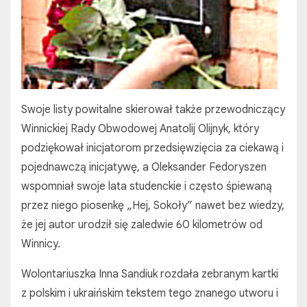
Swoje listy powitalne skierował także przewodniczący
Winnickiej Rady Obwodowej Anatolij Olijnyk, który
podziękował inicjatorom przedsięwzięcia za ciekawą i
pojednawczą inicjatywę, a Oleksander Fedoryszen
wspomniał swoje lata studenckie i często śpiewaną
przez niego piosenkę „Hej, Sokoły” nawet bez wiedzy,
że jej autor urodził się zaledwie 60 kilometrów od
Winnicy.
Wolontariuszka Inna Sandiuk rozdała zebranym kartki
z polskim i ukraińskim tekstem tego znanego utworu i