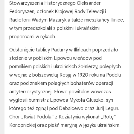
Stowarzyszenia Historycznego Oleksander
Fedoryszen, członek Krajowej Rady Telewizji i
Radiofonii Wadym Mazuryk a także mieszkańcy Illiniec,
w tym przedszkolaki z polskimi i ukraińskimi
proporcami w rękach.
Odsłonięcie tablicy Padurry w Illińcach poprzedziło
złożenie w pobliskim Lipowcu wieńców pod
pomnikiem polskich i ukraińskich żołnierzy, poległych
w wojnie z bolszewicką Rosją w 1920 roku na Podolu
oraz pod znakiem poległych bohaterów operacji
antyterrorystycznej. Słowo powitalne wówczas
wygłosili burmistrz Lipowca Mykoła Głuszko, syn
którego też zginął pod Debalcewo oraz Jurij Legun.
Chór „Kwiat Podola” z Koziatynia wykonał „Rotę”
Konopnickiej oraz pieśń maryjną w języku ukraińskim.