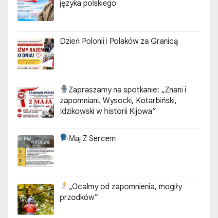
języka polskiego
Dzień Polonii i Polaków za Granicą
Zapraszamy na spotkanie:
„Znani i
zapomniani. Wysocki, Kotarbiński,
Idzikowski w historii Kijowa”
Maj Z Sercem
„Ocalmy od zapomnienia, mogiły
przodków”