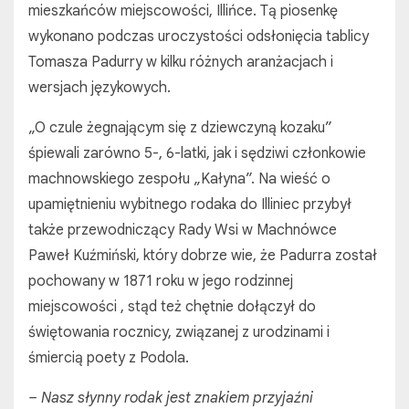
mieszkańców miejscowości, Illińce. Tą piosenkę
wykonano podczas uroczystości odsłonięcia tablicy
Tomasza Padurry w kilku różnych aranżacjach i
wersjach językowych.
„O czule żegnającym się z dziewczyną kozaku”
śpiewali zarówno 5-, 6-latki, jak i sędziwi członkowie
machnowskiego zespołu „Kałyna”. Na wieść o
upamiętnieniu wybitnego rodaka do Illiniec przybył
także przewodniczący Rady Wsi w Machnówce
Paweł Kuźmiński, który dobrze wie, że Padurra został
pochowany w 1871 roku w jego rodzinnej
miejscowości , stąd też chętnie dołączył do
świętowania rocznicy, związanej z urodzinami i
śmiercią poety z Podola.
– Nasz słynny rodak jest znakiem przyjaźni