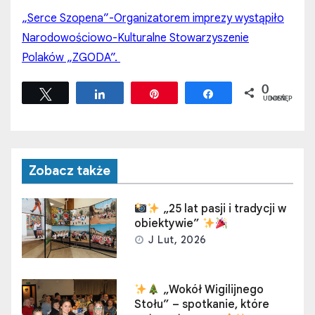
„Serce Szopena”-Organizatorem imprezy wystąpiło
Narodowościowo-Kulturalne Stowarzyszenie
Polaków „ZGODA”.
0
Tweetuj
Udostępnij
Przypnij
Udostępnij
UDOSTĘPNIEŃ
Zobacz także
„25 lat pasji i tradycji w
obiektywie”
J Lut, 2026
„Wokół Wigilijnego
Stołu” – spotkanie, które