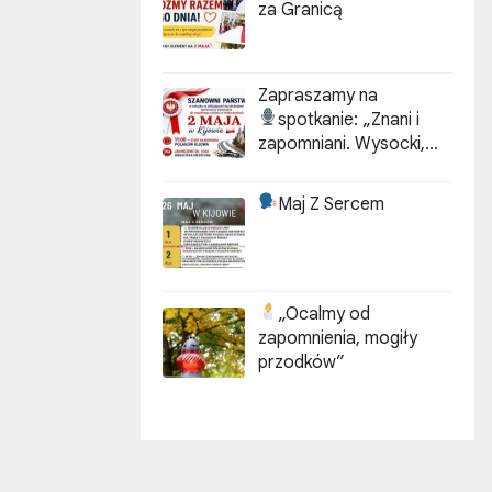
za Granicą
Zapraszamy na
spotkanie:
„Znani i
zapomniani. Wysocki,
Kotarbiński, Idzikowski w
historii Kijowa”
Maj Z Sercem
„Ocalmy od
zapomnienia, mogiły
przodków”