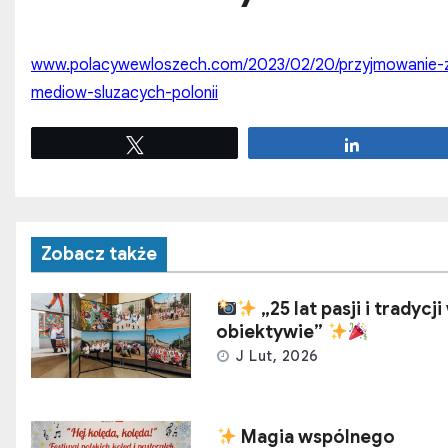
www.polacywewloszech.com/2023/02/20/przyjmowanie-zgl
mediow-sluzacych-polonii
Tweetuj
Udostępnij
Zobacz także
„25 lat pasji i tradycji
obiektywie”
J Lut, 2026
Magia wspólnego