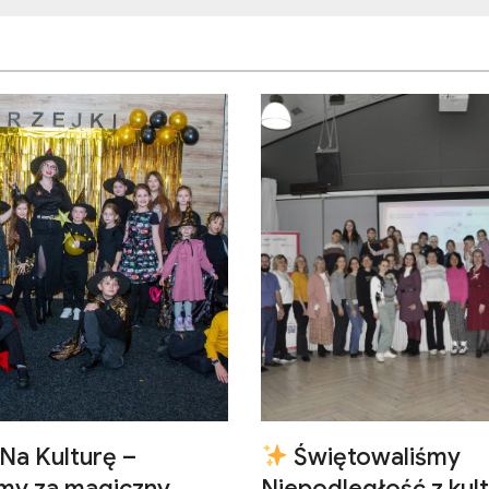
Na Kulturę –
Świętowaliśmy
emy za magiczny
Niepodległość z kult