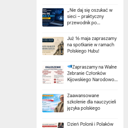
„Nie daj się oszukać w
sieci – praktyczny
przewodnik po
cyberzagrożeniach”
Już 16 maja zapraszamy
na spotkanie w ramach
Polskiego Hubu!
Zapraszamy na Walne
Zebranie Członków
Kijowskiego Narodowo-
Kulturalnego
Stowarzyszenia Polaków
Zaawansowane
„ZGODA”
szkolenie dla nauczycieli
języka polskiego
Dzień Polonii i Polaków