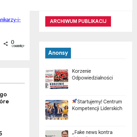
ikarzy-i-
ARCHIWUM PUBLIKACIJ
0
UDOSTĘPNIEŃ
Anonsy
Korzenie
Odpowiedzialności
ego
tóre
Startujemy! Centrum
Kompetencji Liderskich
„Fake news kontra
5