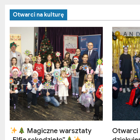
Otwarci na kulturę
Magiczne warsztaty
Otwarci 
„Elfie rękodzieło”
dziękuj