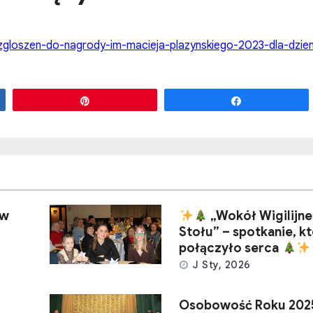
oszen-do-nagrody-im-macieja-plazynskiego-2023-dla-dzienn
Przypnij
Udostępnij
 w
„Wokół Wigilijn
Stołu” – spotkanie, k
połączyło serca
J Sty, 2026
Osobowość Roku 202