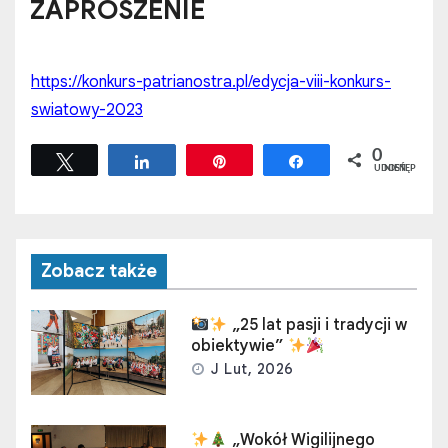
ZAPROSZENIE
https://konkurs-patrianostra.pl/edycja-viii-konkurs-
swiatowy-2023
0
Tweetuj
Udostępnij
Przypnij
Udostępnij
UDOSTĘPNIEŃ
Zobacz także
„25 lat pasji i tradycji w
obiektywie”
J Lut, 2026
„Wokół Wigilijnego