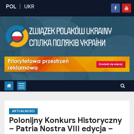
S
k
i
p
t
o
c
o
n
t
e
n
t
AKTUALNOŚCI
Polonijny Konkurs Historyczny
– Patria Nostra VIII edycja –