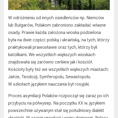
W odróżnieniu od innych osiedleńców np. Niemców
lub Bułgarów, Polakom zabroniono zakładać własne
osady. Prawie każda założona wioska podzielona
była na dwie części: polską i ukraińską, na tych, którzy
praktykowali prawosławie oraz tych, którzy byli
katolikami. We wszystkich większych wioskach
znajdowała się zarówno cerkiew jak i kościół.
Kościoły były też we wszystkich większych miastach:
Jałcie, Teodozji, Symferopolu, Sewastopolu.
W szkołach językiem nauczania był rosyjski.
Proces asymilacji Polaków rozpoczął się zaraz po ich
przybyciu na półwysep. Na początku XX w. językiem
powszechnie używanym stał się południowy dialekt
ukraiński. W czasie rewolucji i wojny domowej, Polacy