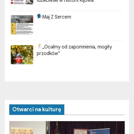
Idzikowski w historii Kijowa”
Maj Z Sercem
„Ocalmy od zapomnienia, mogiły
przodków”
Otwarci na kulturę