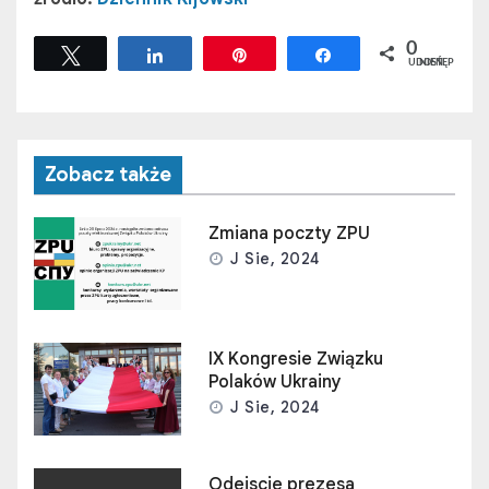
0
Tweetuj
Udostępnij
Przypnij
Udostępnij
UDOSTĘPNIEŃ
Zobacz także
Zmiana poczty ZPU
J Sie, 2024
IX Kongresie Związku
Polaków Ukrainy
J Sie, 2024
Odejscie prezesa