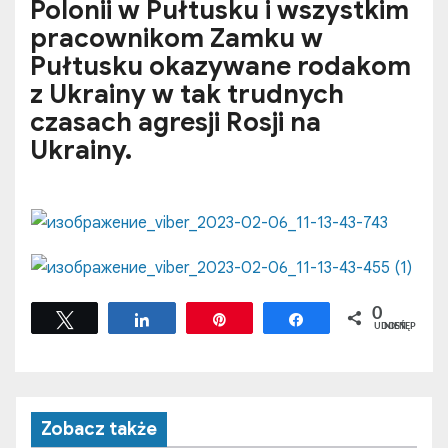
Polonii w Pułtusku i wszystkim
pracownikom Zamku w
Pułtusku okazywane rodakom
z Ukrainy w tak trudnych
czasach agresji Rosji na
Ukrainy.
0
Tweetuj
Udostępnij
Przypnij
Udostępnij
UDOSTĘPNIEŃ
Zobacz także