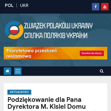
S
k
i
p
t
o
c
o
n
t
e
n
t
AKTUALNOŚCI
Podziękowanie dla Pana
Dyrektora M. Kisiel Domu