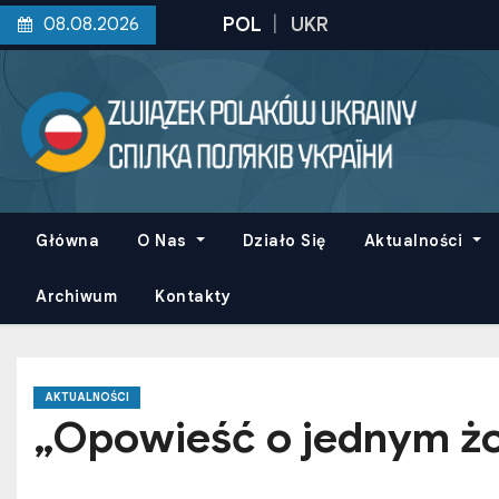
S
08.08.2026
k
i
p
t
o
c
o
Główna
O Nas
Działo Się
Aktualności
n
t
Archiwum
Kontakty
e
n
t
AKTUALNOŚCI
„Opowieść o jednym żo