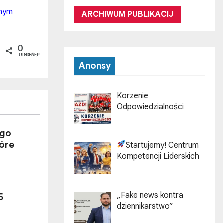
dnym
ARCHIWUM PUBLIKACIJ
0
UDOSTĘPNIEŃ
Anonsy
Korzenie
Odpowiedzialności
ego
tóre
Startujemy! Centrum
Kompetencji Liderskich
„Fake news kontra
5
dziennikarstwo”