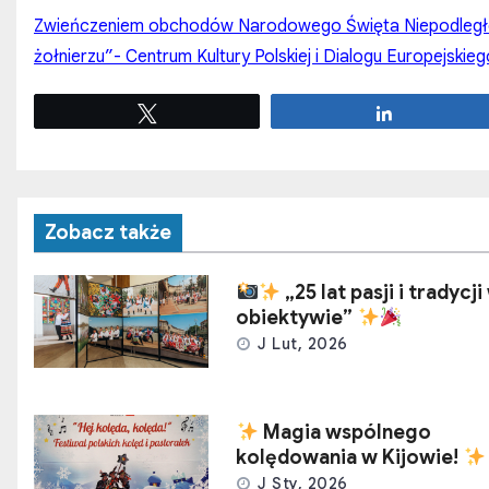
Zwieńczeniem obchodów Narodowego Święta Niepodległo
żołnierzu”- Centrum Kultury Polskiej i Dialogu Europejski
Tweetuj
Udostępnij
Zobacz także
„25 lat pasji i tradycji
obiektywie”
J Lut, 2026
Magia wspólnego
kolędowania w Kijowie!
J Sty, 2026