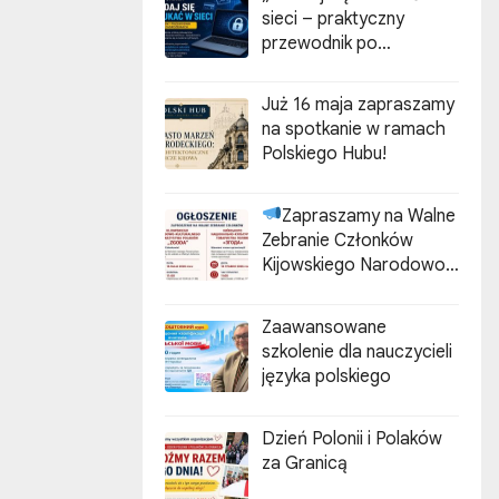
sieci – praktyczny
przewodnik po
cyberzagrożeniach”
Już 16 maja zapraszamy
na spotkanie w ramach
Polskiego Hubu!
Zapraszamy na Walne
Zebranie Członków
Kijowskiego Narodowo-
Kulturalnego
Stowarzyszenia Polaków
Zaawansowane
„ZGODA”
szkolenie dla nauczycieli
języka polskiego
Dzień Polonii i Polaków
za Granicą