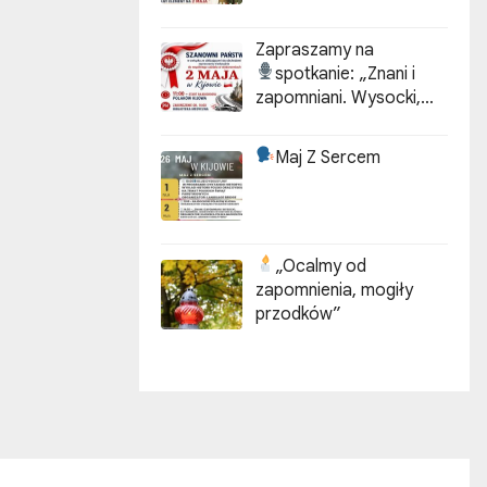
Zapraszamy na
spotkanie:
„Znani i
zapomniani. Wysocki,
Kotarbiński, Idzikowski w
historii Kijowa”
Maj Z Sercem
„Ocalmy od
zapomnienia, mogiły
przodków”