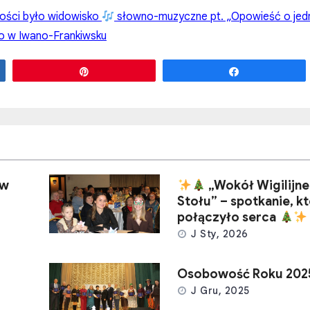
ści było widowisko
słowno-muzyczne pt. „Opowieść o je
ego w Iwano-Frankiwsku
Przypnij
Udostępnij
 w
„Wokół Wigilijn
Stołu” – spotkanie, k
połączyło serca
J Sty, 2026
Osobowość Roku 202
J Gru, 2025