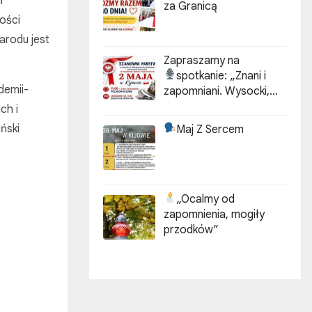
i
za Granicą
ości
arodu jest
Zapraszamy na
spotkanie:
„Znani i
demii-
zapomniani. Wysocki,
Kotarbiński, Idzikowski w
ch i
historii Kijowa”
ński
Maj Z Sercem
„Ocalmy od
zapomnienia, mogiły
przodków”