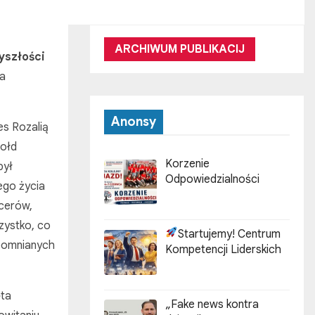
ARCHIWUM PUBLIKACIJ
yszłości
ta
Anonsy
es Rozalią
hołd
Korzenie
był
Odpowiedzialności
ego życia
icerów,
szystko, co
Startujemy! Centrum
apomnianych
Kompetencji Liderskich
ęta
„Fake news kontra