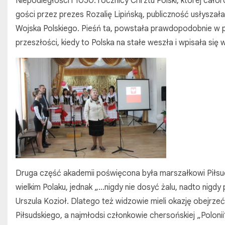
Niepodległości i 1050. rocznicy Chrztu Polski, której ca
gości przez prezes Rozalię Lipińską, publiczność usłysz
Wojska Polskiego. Pieśń ta, powstała prawdopodobnie w po
przeszłości, kiedy to Polska na stałe weszła i wpisała się 
Druga część akademii poświęcona była marszałkowi Piłsu
wielkim Polaku, jednak „…nigdy nie dosyć żalu, nadto nigd
Urszula Kozioł. Dlatego też widzowie mieli okazję obejrzeć 
Piłsudskiego, a najmłodsi członkowie chersońskiej „Polonii