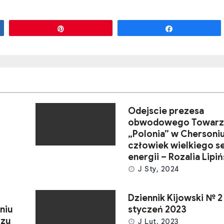
Przypnij
Udostępnij
Odejscie prezesa
obwodowego Towarz
„Polonia” w Chersoni
człowiek wielkiego se
energii – Rozalia Lipi
J Sty, 2024
Dziennik Kijowski № 2
niu
styczeń 2023
rzu
J Lut, 2023