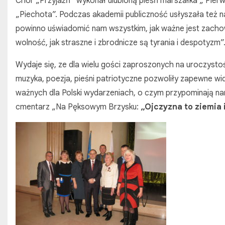
Chór „Przyjaźń” wykonał ulubioną pieśń marszałka „ Pierw
„Piechota”. Podczas akademii publiczność usłyszała też 
powinno uświadomić nam wszystkim, jak ważne jest zacho
wolność, jak straszne i zbrodnicze są tyrania i despotyzm”
Wydaje się, ze dla wielu gości zaproszonych na uroczystość 
muzyka, poezja, pieśni patriotyczne pozwoliły zapewne wid
ważnych dla Polski wydarzeniach, o czym przypominają na
cmentarz „Na Pęksowym Brzysku:
„Ojczyzna to ziemia 