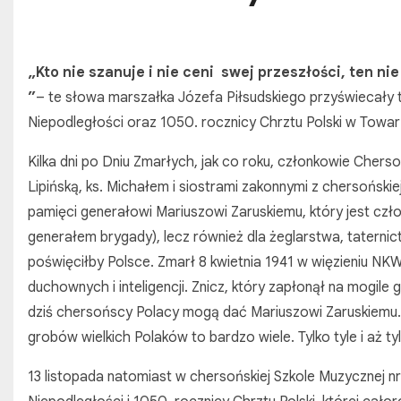
„Kto nie szanuje i nie ceni swej przeszłości, ten ni
”
– te słowa marszałka Józefa Piłsudskiego przyświeca
Niepodległości oraz 1050. rocznicy Chrztu Polski w Towar
Kilka dni po Dniu Zmarłych, jak co roku, członkowie Che
Lipińską, ks. Michałem i siostrami zakonnymi z chersońskiej
pamięci generałowi Mariuszowi Zaruskiemu, który jest czło
generałem brygady), lecz również dla żeglarstwa, taterni
poświęciłby Polsce. Zmarł 8 kwietnia 1941 w więzieniu NKW
duchownych i inteligencji. Znicz, który zapłonął na mogile
dziś chersońscy Polacy mogą dać Mariuszowi Zaruskiemu. 
grobów wielkich Polaków to bardzo wiele. Tylko tyle i aż 
13 listopada natomiast w chersońskiej Szkole Muzycznej