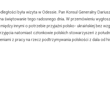
głości była wizyta w Odessie. Pan Konsul Generalny Darius
a” na świętowanie tego radosnego dnia. W przemówieniu wygło
między innymi o potrzebie przyjaźni polsko- ukraińskiej bez wz
przyjęcia natomiast członkowie polskich stowarzyszeń z połudn
zeniami z pracy na rzecz podtrzymywania polskości z dala od hi