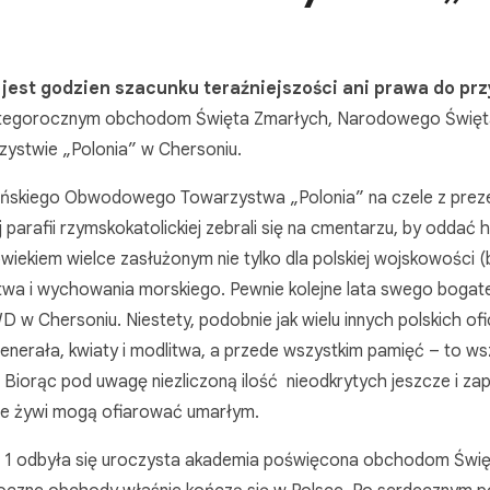
e jest godzien szacunku teraźniejszości ani prawa do prz
ły tegorocznym obchodom Święta Zmarłych, Narodowego Świę
zystwie „Polonia” w Chersoniu.
rsońskiego Obwodowego Towarzystwa „Polonia” na czele z prez
 parafii rzymskokatolickiej zebrali się na cmentarzu, by oddać 
wiekiem wielce zasłużonym nie tylko dla polskiej wojskowości (
ctwa i wychowania morskiego. Pewnie kolejne lata swego bogat
D w Chersoniu. Niestety, podobnie jak wielu innych polskich of
 generała, kwiaty i modlitwa, a przede wszystkim pamięć – to w
Biorąc pod uwagę niezliczoną ilość nieodkrytych jeszcze i z
tyle żywi mogą ofiarować umarłym.
 nr 1 odbyła się uroczysta akademia poświęcona obchodom Świ