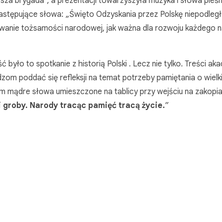
sza brygada”, a prezentacji towarzyszyła muzyka i słowa pieśn
następujące słowa: „Święto Odzyskania przez Polskę niepodległ
wanie tożsamości narodowej, jak ważna dla rozwoju każdego n
.
było to spotkanie z historią Polski . Lecz nie tylko. Treści aka
zom poddać się refleksji na temat potrzeby pamiętania o wielki
m mądre słowa umieszczone na tablicy przy wejściu na zakopia
i
groby. Narody
tracąc pamięć tracą życie.
”