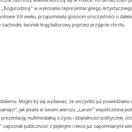
łoroczne obchody właśnie kończą się w Polsce. Po serdecznym p
ała „Bogurodzicę” w wykonaniu reprezentacyjnego Artystyczneg
łowie XIII wieku, przypomniała gościom uroczystości o daleki
w zachodni, łaciński krąg kulturowy poprzez przyjęcie chrztu.
dskiemu. Mogło by się wydawać, że wszystko już powiedziano 
y pamięci”, jak pisała w swoim wierszu „Larum” współczesna po
prezentację multimedialną o życiu i działalności politycznej Jó
” zapoznali publiczność z pięknymi i nieco już zapomnianymi wi