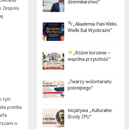
owitaniu
dziennikarstwo”
o Zespołu
ej
„Akademia Pani Kleks.
Wielki Bal Wyobraźni”
„Różne korzenie –
wspólna przyszłość”
„Twarzy wolontariatu
polonijnego”
o tym
lska poetka
Inicjatywa „Kulturalne
zefa
Środy ZPU”
erszami o