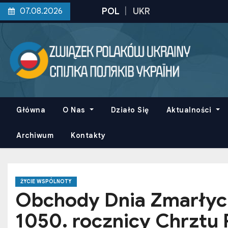
S
07.08.2026
k
i
p
t
o
c
o
Główna
O Nas
Działo Się
Aktualności
n
t
Archiwum
Kontakty
e
n
t
ŻYCIE WSPÓLNOTY
Obchody Dnia Zmarłych
1050. rocznicy Chrztu 