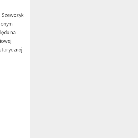
z Szewczyk
szonym
ględu na
iowej
storycznej