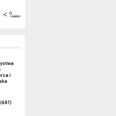
0
UDOSTĘPNIEŃ
ystwa
u
rca i
ńska
 (681)