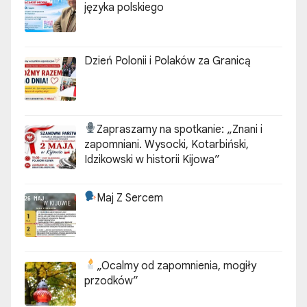
języka polskiego
Dzień Polonii i Polaków za Granicą
Zapraszamy na spotkanie:
„Znani i
zapomniani. Wysocki, Kotarbiński,
Idzikowski w historii Kijowa”
Maj Z Sercem
„Ocalmy od zapomnienia, mogiły
przodków”