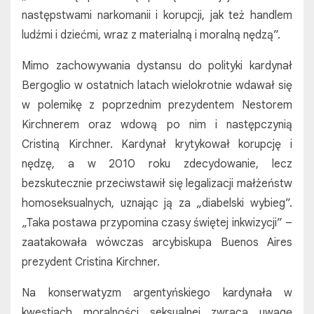
następstwami narkomanii i korupcji, jak też handlem
ludźmi i dziećmi, wraz z materialną i moralną nędzą”.
Mimo zachowywania dystansu do polityki kardynał
Bergoglio w ostatnich latach wielokrotnie wdawał się
w polemikę z poprzednim prezydentem Nestorem
Kirchnerem oraz wdową po nim i następczynią
Cristiną Kirchner. Kardynał krytykował korupcję i
nędzę, a w 2010 roku zdecydowanie, lecz
bezskutecznie przeciwstawił się legalizacji małżeństw
homoseksualnych, uznając ją za „diabelski wybieg”.
„Taka postawa przypomina czasy świętej inkwizycji” –
zaatakowała wówczas arcybiskupa Buenos Aires
prezydent Cristina Kirchner.
Na konserwatyzm argentyńskiego kardynała w
kwestiach moralności seksualnej zwraca uwagę