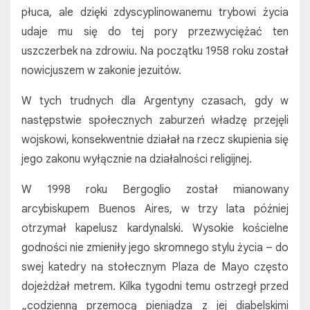
płuca, ale dzięki zdyscyplinowanemu trybowi życia
udaje mu się do tej pory przezwyciężać ten
uszczerbek na zdrowiu. Na początku 1958 roku został
nowicjuszem w zakonie jezuitów.
W tych trudnych dla Argentyny czasach, gdy w
następstwie społecznych zaburzeń władzę przejęli
wojskowi, konsekwentnie działał na rzecz skupienia się
jego zakonu wyłącznie na działalności religijnej.
W 1998 roku Bergoglio został mianowany
arcybiskupem Buenos Aires, w trzy lata później
otrzymał kapelusz kardynalski. Wysokie kościelne
godności nie zmieniły jego skromnego stylu życia – do
swej katedry na stołecznym Plaza de Mayo często
dojeżdżał metrem. Kilka tygodni temu ostrzegł przed
„codzienną przemocą pieniądza z jej diabelskimi