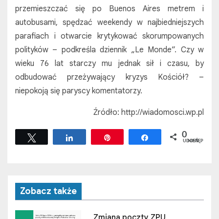
przemieszczać się po Buenos Aires metrem i
autobusami, spędzać weekendy w najbiedniejszych
parafiach i otwarcie krytykować skorumpowanych
polityków – podkreśla dziennik „Le Monde”. Czy w
wieku 76 lat starczy mu jednak sił i czasu, by
odbudować przeżywający kryzys Kościół? –
niepokoją się paryscy komentatorzy.
Źródło: http://wiadomosci.wp.pl
0
Tweetuj
Udostępnij
Przypnij
Udostępnij
UDOSTĘPNIEŃ
Zobacz także
Zmiana poczty ZPU