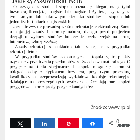
JAKIE SĄ ZASADY REKRUTACJI?
O przyjęcie na studia II stopnia można się ubiegać, mając tytuł
inżyniera, licencjata, magistra lub magistra inżyniera, uzyskany na
tym samym lub pokrewnym kierunku studiów I stopnia lub
jednolitych studiach magisterskich.
Uczelnie zwykle prowadzą właśnie rekrutację elektroniczną. Same
ustalają jej zasady i terminy naboru, dlatego przed podjęciem
decyzji o wyborze studiów koniecznie trzeba wejść na stronę
internetową szkoły wyższej.
Zasady rekrutacji są dokładnie takie same, jak w przypadku
rekrutacji letniej.
W przypadku studiów stacjonarnych I stopnia są to punkty
uzyskane z przeliczenia przedmiotów ze świadectwa maturalnego. O
przyjęcie na studia stacjonarne II stopnia mogą się natomiast
ubiegać osoby z dyplomem inżyniera, przy czym procedurę
kwalifikacyjną przeprowadzają wydziałowe komisje rekrutacyjne
działające na poszczególnych wydziałach. Oceniają one stopień
przygotowania oraz predyspozycje kandydatów.
Źródło: www.rp.pl
0
Tweetuj
Udostępnij
Przypnij
Udostępnij
UDOSTĘPNIEŃ