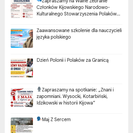
Zapraszamy na Walne Zebranie
Członków Kijowskiego Narodowo-
Kulturalnego Stowarzyszenia Polaków
„ZGODA”
Zaawansowane szkolenie dla nauczycieli
języka polskiego
Dzień Polonii i Polaków za Granicą
Zapraszamy na spotkanie:
„Znani i
zapomniani. Wysocki, Kotarbiński,
Idzikowski w historii Kijowa”
Maj Z Sercem