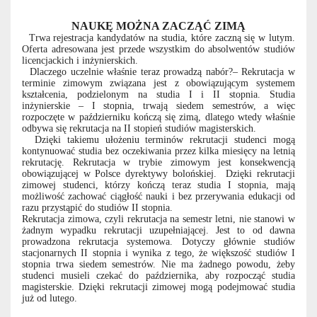
NAUKĘ MOŻNA ZACZĄĆ ZIMĄ
Trwa rejestracja kandydatów na studia, które zaczną się w lutym.
Oferta adresowana jest przede wszystkim do absolwentów studiów
licencjackich i inżynierskich.
Dlaczego uczelnie właśnie teraz prowadzą nabór?– Rekrutacja w
terminie zimowym związana jest z obowiązującym systemem
kształcenia, podzielonym na studia I i II stopnia. Studia
inżynierskie – I stopnia, trwają siedem semestrów, a więc
rozpoczęte w październiku kończą się zimą, dlatego wtedy właśnie
odbywa się rekrutacja na II stopień studiów magisterskich.
Dzięki takiemu ułożeniu terminów rekrutacji studenci mogą
kontynuować studia bez oczekiwania przez kilka miesięcy na letnią
rekrutację. Rekrutacja w trybie zimowym jest konsekwencją
obowiązującej w Polsce dyrektywy bolońskiej. Dzięki rekrutacji
zimowej studenci, którzy kończą teraz studia I stopnia, mają
możliwość zachować ciągłość nauki i bez przerywania edukacji od
razu przystąpić do studiów II stopnia.
Rekrutacja zimowa, czyli rekrutacja na semestr letni, nie stanowi w
żadnym wypadku rekrutacji uzupełniającej. Jest to od dawna
prowadzona rekrutacja systemowa. Dotyczy głównie studiów
stacjonarnych II stopnia i wynika z tego, że większość studiów I
stopnia trwa siedem semestrów. Nie ma żadnego powodu, żeby
studenci musieli czekać do października, aby rozpocząć studia
magisterskie. Dzięki rekrutacji zimowej mogą podejmować studia
już od lutego.