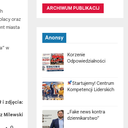
ARCHIWUM PUBLIKACIJ
ch
olacy oraz
ent miasta
Anonsy
ja” w
Korzenie
Odpowiedzialności
Startujemy! Centrum
Kompetencji Liderskich
 i zdjęcia:
„Fake news kontra
z Milewski
dziennikarstwo”