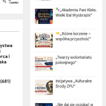
0
UDOSTĘPNIEŃ
„Akademia Pani Kleks.
Wielki Bal Wyobraźni”
„Różne korzenie –
wspólna przyszłość”
ystwa
u
rca i
„Twarzy wolontariatu
ńska
polonijnego”
Inicjatywa „Kulturalne
 (681)
Środy ZPU”
„Nie daj się oszukać w