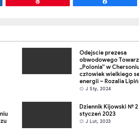
Przypnij
Udostępnij
Odejscie prezesa
obwodowego Towarz
„Polonia” w Chersoni
człowiek wielkiego se
energii – Rozalia Lipi
J Sty, 2024
Dziennik Kijowski № 2
niu
styczeń 2023
rzu
J Lut, 2023