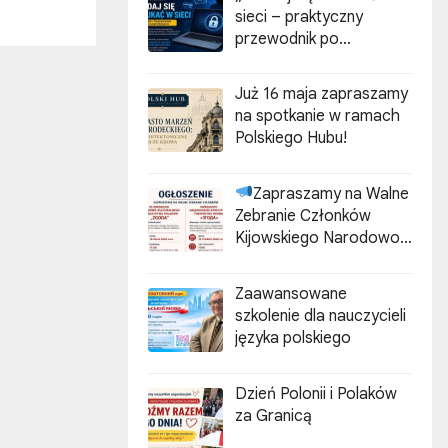
sieci – praktyczny
przewodnik po
cyberzagrożeniach”
Już 16 maja zapraszamy
na spotkanie w ramach
Polskiego Hubu!
Zapraszamy na Walne
Zebranie Członków
Kijowskiego Narodowo-
Kulturalnego
Stowarzyszenia Polaków
Zaawansowane
„ZGODA”
szkolenie dla nauczycieli
języka polskiego
Dzień Polonii i Polaków
za Granicą