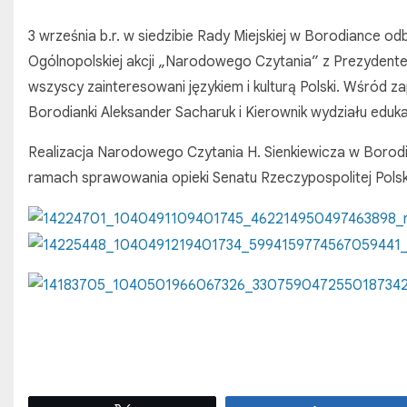
3 września b.r. w siedzibie Rady Miejskiej w Borodiance o
Ogólnopolskiej akcji „Narodowego Czytania” z Prezydentem
wszyscy zainteresowani językiem i kulturą Polski. Wśród z
Borodianki Aleksander Sacharuk i Kierownik wydziału eduka
Realizacja Narodowego Czytania H. Sienkiewicza w Borodi
ramach sprawowania opieki Senatu Rzeczypospolitej Polskie