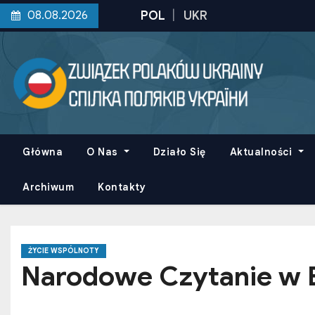
S
08.08.2026
k
i
p
t
o
c
o
Główna
O Nas
Działo Się
Aktualności
n
t
Archiwum
Kontakty
e
n
t
ŻYCIE WSPÓLNOTY
Narodowe Czytanie w 