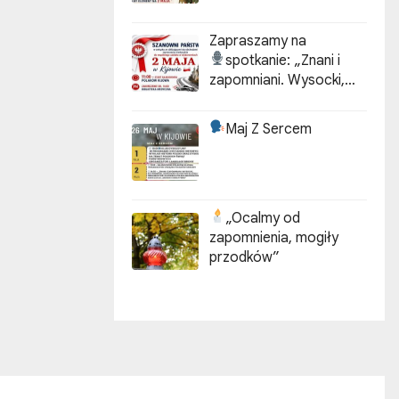
Zapraszamy na
spotkanie:
„Znani i
zapomniani. Wysocki,
Kotarbiński, Idzikowski w
historii Kijowa”
Maj Z Sercem
„Ocalmy od
zapomnienia, mogiły
przodków”