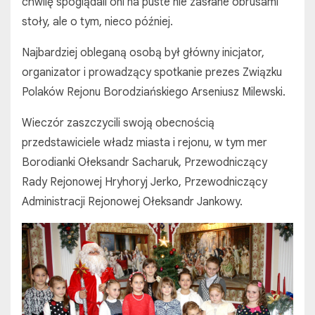
chwilę spoglądali oni na puste nie zasłane obrusami
stoły, ale o tym, nieco później.
Najbardziej obleganą osobą był główny inicjator,
organizator i prowadzący spotkanie prezes Związku
Polaków Rejonu Borodziańskiego Arseniusz Milewski.
Wieczór zaszczycili swoją obecnością
przedstawiciele władz miasta i rejonu, w tym mer
Borodianki Ołeksandr Sacharuk, Przewodniczący
Rady Rejonowej Hryhoryj Jerko, Przewodniczący
Administracji Rejonowej Ołeksandr Jankowy.