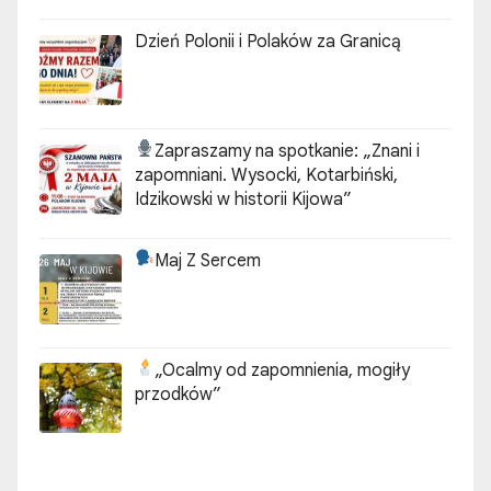
Dzień Polonii i Polaków za Granicą
Zapraszamy na spotkanie:
„Znani i
zapomniani. Wysocki, Kotarbiński,
Idzikowski w historii Kijowa”
Maj Z Sercem
„Ocalmy od zapomnienia, mogiły
przodków”