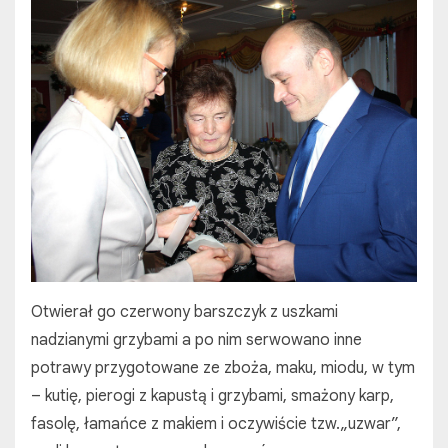
Otwierał go czerwony barszczyk z uszkami
nadzianymi grzybami a po nim serwowano inne
potrawy przygotowane ze zboża, maku, miodu, w tym
– kutię, pierogi z kapustą i grzybami, smażony karp,
fasolę, łamańce z makiem i oczywiście tzw.„uzwar”,