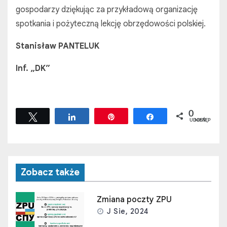
gospodarzy dziękując za przykładową organizację
spotkania i pożyteczną lekcję obrzędowości polskiej.
Stanisław PANTELUK
Inf. „DK”
0
Tweetuj
Udostępnij
Przypnij
Udostępnij
UDOSTĘPNIEŃ
Zobacz także
Zmiana poczty ZPU
J Sie, 2024