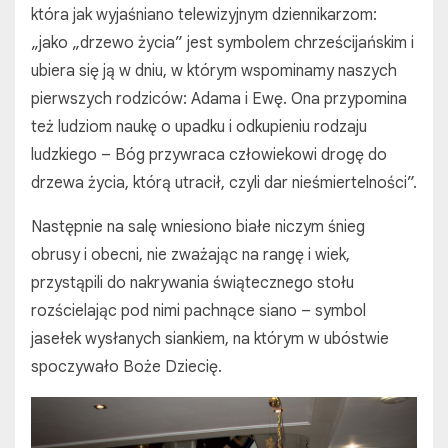
która jak wyjaśniano telewizyjnym dziennikarzom:
„jako „drzewo życia” jest symbolem chrześcijańskim i
ubiera się ją w dniu, w którym wspominamy naszych
pierwszych rodziców: Adama i Ewę. Ona przypomina
też ludziom naukę o upadku i odkupieniu rodzaju
ludzkiego – Bóg przywraca człowiekowi drogę do
drzewa życia, którą utracił, czyli dar nieśmiertelności”.
Następnie na salę wniesiono białe niczym śnieg
obrusy i obecni, nie zważając na rangę i wiek,
przystąpili do nakrywania świątecznego stołu
rozścielając pod nimi pachnące siano – symbol
jasełek wysłanych siankiem, na którym w ubóstwie
spoczywało Boże Dziecię.