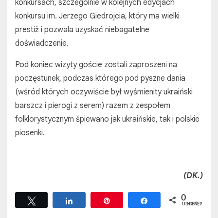
konkursach, szczególnie w kolejnych edycjach
konkursu im. Jerzego Giedrojcia, który ma wielki
prestiż і pozwala uzyskać niebagatelne
doświadczenie.
Pod koniec wizyty goście zostali zaproszeni na
poczęstunek, podczas którego pod pyszne dania
(wśród których oczywiście był wyśmienity ukraiński
barszcz i pierogi z serem) razem z zespołem
folklorystycznym śpiewano jak ukraińskie, tak i polskie
piosenki.
(DK.)
0
Tweetuj
Udostępnij
Przypnij
Udostępnij
UDOSTĘPNIEŃ