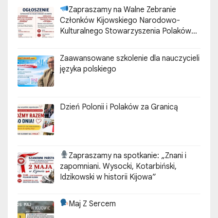
Zapraszamy na Walne Zebranie
Członków Kijowskiego Narodowo-
Kulturalnego Stowarzyszenia Polaków
„ZGODA”
Zaawansowane szkolenie dla nauczycieli
języka polskiego
Dzień Polonii i Polaków za Granicą
Zapraszamy na spotkanie:
„Znani i
zapomniani. Wysocki, Kotarbiński,
Idzikowski w historii Kijowa”
Maj Z Sercem