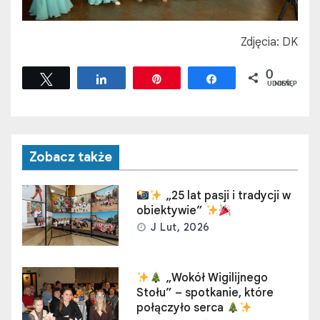
Zdjęcia: DK
0
Tweetuj
Udostępnij
Przypnij
Udostępnij
UDOSTĘPNIEŃ
Zobacz także
„25 lat pasji i tradycji w
obiektywie”
J Lut, 2026
„Wokół Wigilijnego
Stołu” – spotkanie, które
połączyło serca