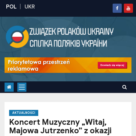
S
k
i
p
t
o
c
o
n
t
e
n
t
AKTUALNOŚCI
Koncert Muzyczny „Witaj,
Majowa Jutrzenko” z okazji