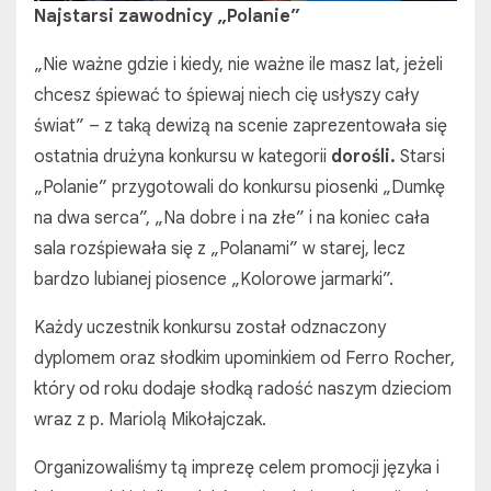
Najstarsi zawodnicy „Polanie”
„Nie ważne gdzie i kiedy, nie ważne ile masz lat, jeżeli
chcesz śpiewać to śpiewaj niech cię usłyszy cały
świat” – z taką dewizą na scenie zaprezentowała się
ostatnia drużyna konkursu w kategorii
dorośli.
Starsi
„Polanie” przygotowali do konkursu piosenki „Dumkę
na dwa serca”, „Na dobre i na złe” i na koniec cała
sala rozśpiewała się z „Polanami” w starej, lecz
bardzo lubianej piosence „Kolorowe jarmarki”.
Każdy uczestnik konkursu został odznaczony
dyplomem oraz słodkim upominkiem od Ferro Rocher,
który od roku dodaje słodką radość naszym dzieciom
wraz z p. Mariolą Mikołajczak.
Organizowaliśmy tą imprezę celem promocji języka i