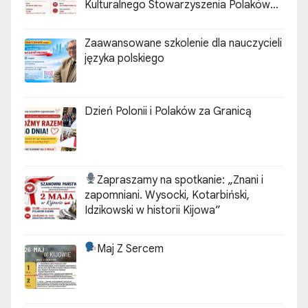
Kulturalnego Stowarzyszenia Polaków
„ZGODA”
Zaawansowane szkolenie dla nauczycieli
języka polskiego
Dzień Polonii i Polaków za Granicą
Zapraszamy na spotkanie:
„Znani i
zapomniani. Wysocki, Kotarbiński,
Idzikowski w historii Kijowa”
Maj Z Sercem