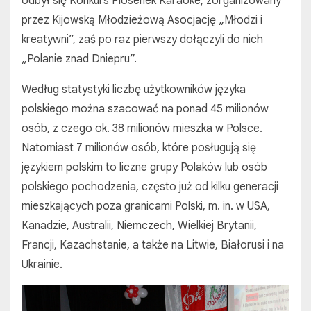
odbył się Konkurs Piosenek Karaoke, zorganizowany
przez Kijowską Młodzieżową Asocjację „Młodzi i
kreatywni”, zaś po raz pierwszy dołączyli do nich
„Polanie znad Dniepru”.
Według statystyki liczbę użytkowników języka
polskiego można szacować na ponad 45 milionów
osób, z czego ok. 38 milionów mieszka w Polsce.
Natomiast 7 milionów osób, które posługują się
językiem polskim to liczne grupy Polaków lub osób
polskiego pochodzenia, często już od kilku generacji
mieszkających poza granicami Polski, m. in. w USA,
Kanadzie, Australii, Niemczech, Wielkiej Brytanii,
Francji, Kazachstanie, a także na Litwie, Białorusi i na
Ukrainie.