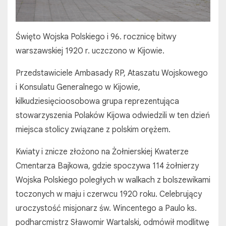
Święto Wojska Polskiego i 96. rocznicę bitwy
warszawskiej 1920 r. uczczono w Kijowie.
Przedstawiciele Ambasady RP, Ataszatu Wojskowego
i Konsulatu Generalnego w Kijowie,
kilkudziesięcioosobowa grupa reprezentująca
stowarzyszenia Polaków Kijowa odwiedzili w ten dzień
miejsca stolicy związane z polskim orężem.
Kwiaty i znicze złożono na Żołnierskiej Kwaterze
Cmentarza Bajkowa, gdzie spoczywa 114 żołnierzy
Wojska Polskiego poległych w walkach z bolszewikami
toczonych w maju i czerwcu 1920 roku. Celebrujący
uroczystość misjonarz św. Wincentego a Paulo ks.
podharcmistrz Sławomir Wartalski, odmówił modlitwę