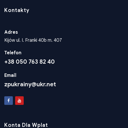
Kijów ul. I. Franki 40b m. 407
Telefon
+38 050 763 82 40
Email
zpukrainy@ukr.net
Konta Dla Wplat
Wspieraj rozwój polskiej społeczności. Twoje wsparcie
finansowe pozwala nam realizować ważne projekty
kulturalne, edukacyjne i społeczne.