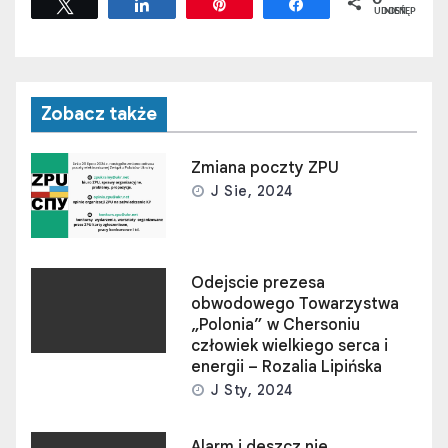
Tweetuj
Udostępnij
Przypnij
Udostępnij
UDOSTĘPNIEŃ
Zobacz także
Zmiana poczty ZPU
J Sie, 2024
Odejscie prezesa
obwodowego Towarzystwa
„Polonia” w Chersoniu
człowiek wielkiego serca i
energii – Rozalia Lipińska
J Sty, 2024
Alarm i deszcz nie