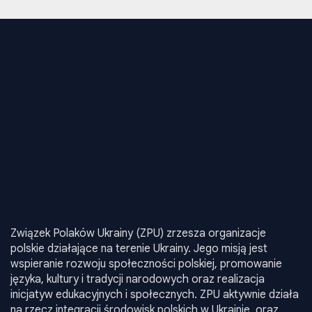
Związek Polaków Ukrainy (ZPU) zrzesza organizacje
polskie działające na terenie Ukrainy. Jego misją jest
wspieranie rozwoju społeczności polskiej, promowanie
języka, kultury i tradycji narodowych oraz realizacja
inicjatyw edukacyjnych i społecznych. ZPU aktywnie działa
na rzecz integracji środowisk polskich w Ukrainie, oraz
reprezentuje ich interesy na poziomie krajowym i
międzynarodowym.
Informacia