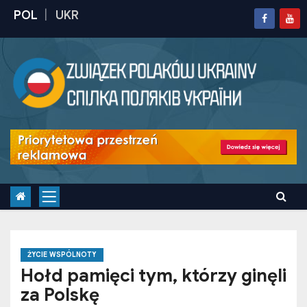
S
k
i
p
t
o
c
o
n
t
e
n
t
ŻYCIE WSPÓLNOTY
Hołd pamięci tym, którzy ginęli
za Polskę